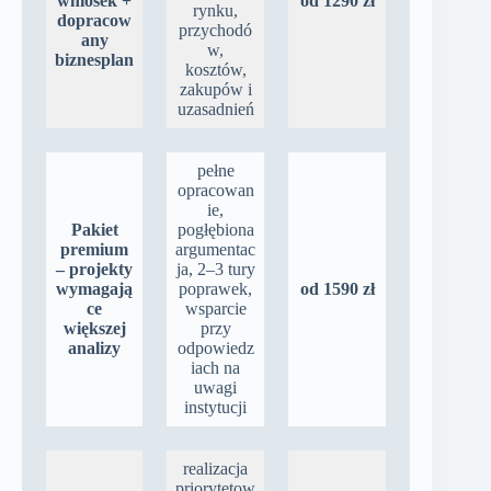
wniosek +
od 1290 zł
rynku,
dopracow
przychodó
any
w,
biznesplan
kosztów,
zakupów i
uzasadnień
pełne
opracowan
ie,
Pakiet
pogłębiona
premium
argumentac
– projekty
ja, 2–3 tury
wymagają
poprawek,
od 1590 zł
ce
wsparcie
większej
przy
analizy
odpowiedz
iach na
uwagi
instytucji
realizacja
priorytetow