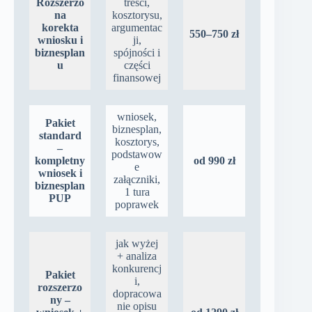
Rozszerzo
treści,
na
kosztorysu,
korekta
argumentac
550–750 zł
wniosku i
ji,
biznesplan
spójności i
u
części
finansowej
wniosek,
Pakiet
biznesplan,
standard
kosztorys,
–
podstawow
kompletny
od 990 zł
e
wniosek i
załączniki,
biznesplan
1 tura
PUP
poprawek
jak wyżej
+ analiza
konkurencj
Pakiet
i,
rozszerzo
dopracowa
ny –
nie opisu