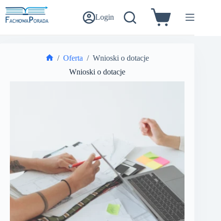
Przejdź
do
Login
Koszyk
treści
/
Oferta
/
Wnioski o dotacje
Strona
Wnioski o dotacje
główna