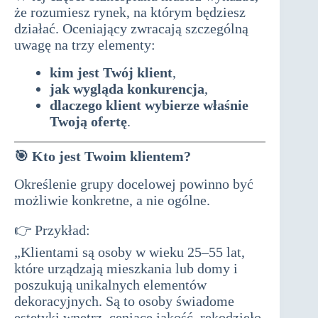
że rozumiesz rynek, na którym będziesz
działać. Oceniający zwracają szczególną
uwagę na trzy elementy:
kim jest Twój klient
,
jak wygląda konkurencja
,
dlaczego klient wybierze właśnie
Twoją ofertę
.
🎯
Kto jest Twoim klientem?
Określenie grupy docelowej powinno być
możliwie konkretne, a nie ogólne.
👉 Przykład:
biznesplan do dotacji
„Klientami są osoby w wieku 25–55 lat,
które urządzają mieszkania lub domy i
poszukują unikalnych elementów
dekoracyjnych. Są to osoby świadome
estetyki wnętrz, ceniące jakość, rękodzieło