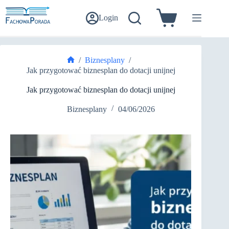
Przejdź
do
Login
Koszyk
treści
/
Biznesplany
/
Strona
Jak przygotować biznesplan do dotacji unijnej
główna
Jak przygotować biznesplan do dotacji unijnej
Biznesplany
04/06/2026