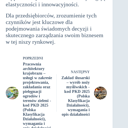
elastyczności i innowacyjności.
Dla przedsiębiorców, zrozumienie tych
czynników jest kluczowe dla
podejmowania świadomych decyzji i
skutecznego zarządzania swoim biznesem
w tej niszy rynkowej.
POPRZEDNI
Pracownia
architektury
NASTĘPNY
krajobrazu –
usługi w zakresie
Zakład ślusarski
projektowania,
– wyrób noży
zakładania oraz
myśliwskich -
pielęgnacji
kod PKD 2025
ogrodów i
(Polska
terenów zieleni -
Klasyfikacja
kod PKD 2025
Działalności),
(Polska
wymagania i
Klasyfikacja
opis działalności
Działalności),
wymagania i