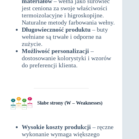
materiałów
– wełna jako surowiec
jest ceniona za swoje właściwości
termoizolacyjne i higroskopijne.
Naturalne metody farbowania wełny.
Długowieczność produktu
– buty
wełniane są trwałe i odporne na
zużycie.
Możliwość personalizacji
–
dostosowanie kolorystyki i wzorów
do preferencji klienta.
analiza
SWOT dla produkcji butów
wełnianych – rękodzieło
Słabe strony (W – Weaknesses)
analiza swot
Wysokie koszty produkcji
– ręczne
wykonanie wymaga większego