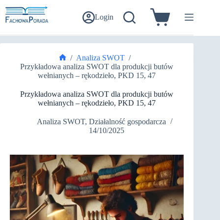
Przejdź
do
Login
Koszyk
treści
/
Analiza SWOT
/
Strona
Przykładowa analiza SWOT dla produkcji butów
główna
wełnianych – rękodzieło, PKD 15, 47
Przykładowa analiza SWOT dla produkcji butów
wełnianych – rękodzieło, PKD 15, 47
Analiza SWOT
,
Działalność gospodarcza
14/10/2025