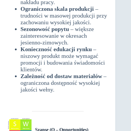
nakładu pracy.
Ograniczona skala produkcji
–
trudności w masowej produkcji przy
zachowaniu wysokiej jakości.
Sezonowość popytu
– większe
zainteresowanie w okresach
jesienno-zimowych.
Konieczność edukacji rynku
–
niszowy produkt może wymagać
promocji i budowania świadomości
klientów.
Zależność od dostaw materiałów
–
ograniczona dostępność wysokiej
jakości wełny.
analiza SWOT dla
produkcji butów wełnianych –
rękodzieło
Szanse (O – Opportunities)
analiza