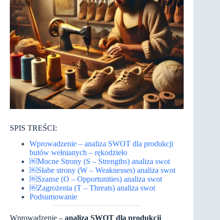
SPIS TREŚCI:
Wprowadzenie – analiza SWOT dla produkcji
butów wełnianych – rękodzieło
￼Mocne Strony (S – Strengths) analiza swot
￼Słabe strony (W – Weaknesses) analiza swot
￼Szanse (O – Opportunities) analiza swot
￼Zagrożenia (T – Threats) analiza swot
Podsumowanie
Wprowadzenie –
analiza SWOT dla produkcji