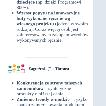
dziecięce
(np. dzięki Programowi
800+).
Wzrost popytu na innowacyjne
buty wykonane ręcznie wg
własnego projektu
(jedyne w swoim
rodzaju). Coraz więcej osób jest
zainteresowanych zakupem wyrobów
wykonywanych ręcznie.
analiza
SWOT dla produkcji butów
wełnianych – rękodzieło
Zagrożenia (T – Threats)
analiza swot
Konkurencja ze strony tańszych
zamienników
– syntetyczne
produkty o niższej cenie.
Zmienne trendy w modzie
– ryzyko
spadku zainteresowania produktami