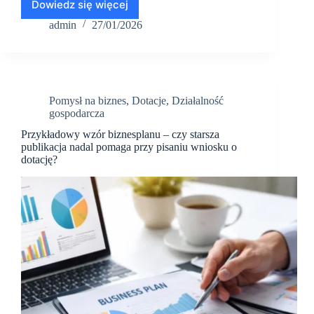
Dowiedz się więcej
Przykładowa
analiza
admin
27/01/2026
SWOT:
pośrednictwo
w
obrocie
nieruchomościami,
Pomysł na biznes
,
Dotacje
,
Działalność
PKD
gospodarcza
68
Przykładowy wzór biznesplanu – czy starsza
publikacja nadal pomaga przy pisaniu wniosku o
dotację?