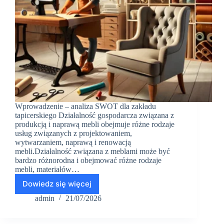
Wprowadzenie – analiza SWOT dla zakładu
tapicerskiego Działalność gospodarcza związana z
produkcją i naprawą mebli obejmuje różne rodzaje
usług związanych z projektowaniem,
wytwarzaniem, naprawą i renowacją
mebli.Działalność związana z meblami może być
bardzo różnorodna i obejmować różne rodzaje
mebli, materiałów…
Dowiedz się więcej
Przykładowa
analiza
admin
21/07/2026
SWOT
dla