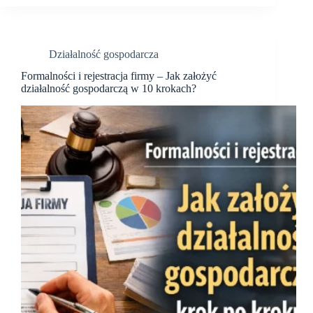
usługi
kosmetyczne,
PKD
96
Działalność gospodarcza
Formalności i rejestracja firmy – Jak założyć
działalność gospodarczą w 10 krokach?