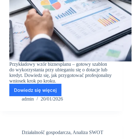
Przykładowy wzór biznesplanu – gotowy szablon
do wykorzystania przy ubieganiu się o dotacje lub
kredyt. Dowiedz się, jak przygotować profesjonalny
wniosek krok po kroku.
Dowiedz się więcej
Przykładowy
wzór
admin
20/01/2026
biznesplanu
–
czy
starsza
publikacja
Działalność gospodarcza
,
Analiza SWOT
nadal