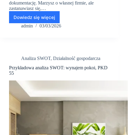
dokumentację. Marzysz o własnej firmie, ale
zastanawiasz się,…
Dowiedz się więcej
Gotowy
do
admin
03/03/2026
dotacji
z
Urzędu
Pracy?
–
Analiza SWOT
,
Działalność gospodarcza
checklist
Przykładowa analiza SWOT: wynajem pokoi, PKD
55