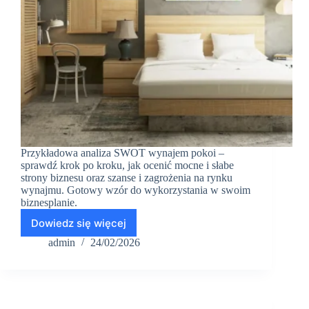
Przykładowa analiza SWOT wynajem pokoi –
sprawdź krok po kroku, jak ocenić mocne i słabe
strony biznesu oraz szanse i zagrożenia na rynku
wynajmu. Gotowy wzór do wykorzystania w swoim
biznesplanie.
Dowiedz się więcej
Przykładowa
analiza
admin
24/02/2026
SWOT:
wynajem
pokoi,
PKD
55