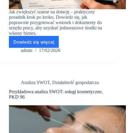
Jak zwiększyć szanse na dotację – praktyczny
poradnik krok po kroku. Dowiedz się, jak
poprawnie przygotować wniosek i dokumenty do
urzędu pracy, aby uzyskać jednorazowe środki na
własny biznes.
Dowiedz się więcej
Jak
zwiększyć
admin
17/02/2026
szanse
na
dotację?
Jednorazowe
środki
Analiza SWOT
,
Działalność gospodarcza
na
własny
Przykładowa analiza SWOT: usługi kosmetyczne,
biznes
PKD 96
–
praktyczne
wskazówki