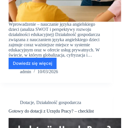
Wprowadzenie – nauczanie języka angielskiego
dzieci (analiza SWOT i perspektywy rozwoju
działalności edukacyjnej) Działalność gospodarcza
związana z nauczaniem języka angielskiego dzieci
zajmuje coraz ważniejsze miejsce w systemie
edukacyjnym oraz w ofercie usług prywatnych. W
świecie, w którym globalizacja, cyfryzacja i…
Dowiedz się więcej
Przykładowa
analiza
admin
10/03/2026
SWOT:
nauczanie
języka
angielskiego
dzieci,
Dotacje
,
Działalność gospodarcza
PKD
85
Gotowy do dotacji z Urzędu Pracy? – checklist