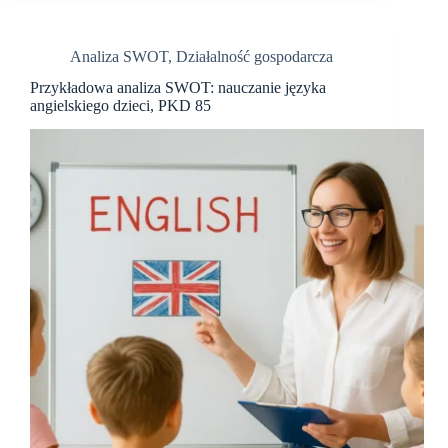
zakładu
tapicerskiego,
PKD
Analiza SWOT
,
Działalność gospodarcza
31,
45,
Przykładowa analiza SWOT: nauczanie języka
95,96
angielskiego dzieci, PKD 85