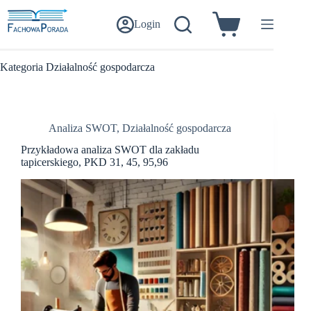
Przejdź
do
Login
Koszyk
treści
Kategoria
Działalność gospodarcza
Analiza SWOT
,
Działalność gospodarcza
Przykładowa analiza SWOT dla zakładu
tapicerskiego, PKD 31, 45, 95,96