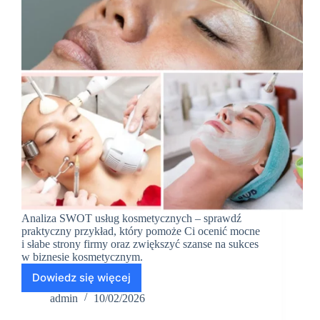
Analiza SWOT usług kosmetycznych – sprawdź
praktyczny przykład, który pomoże Ci ocenić mocne
i słabe strony firmy oraz zwiększyć szanse na sukces
w biznesie kosmetycznym.
Dowiedz się więcej
Przykładowa
analiza
admin
10/02/2026
SWOT: