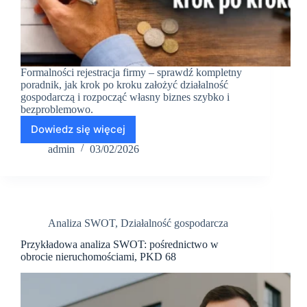
Formalności rejestracja firmy – sprawdź kompletny
poradnik, jak krok po kroku założyć działalność
gospodarczą i rozpocząć własny biznes szybko i
bezproblemowo.
Dowiedz się więcej
Formalności
i
admin
03/02/2026
rejestracja
firmy
–
Jak
założyć
Analiza SWOT
,
Działalność gospodarcza
działalność
gospodarczą
Przykładowa analiza SWOT: pośrednictwo w
w
obrocie nieruchomościami, PKD 68
10
krokach?