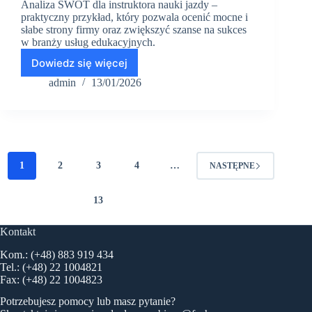
Analiza SWOT dla instruktora nauki jazdy –
praktyczny przykład, który pozwala ocenić mocne i
słabe strony firmy oraz zwiększyć szanse na sukces
w branży usług edukacyjnych.
Dowiedz się więcej
Przykładowa
analiza
admin
13/01/2026
SWOT:
instruktor
nauki
jazdy,
PKD
85
1
2
3
4
…
NASTĘPNE
13
Kontakt
Kom.: (+48) 883 919 434
Tel.: (+48) 22 1004821
Fax: (+48) 22 1004823
Potrzebujesz pomocy lub masz pytanie?