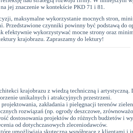
na jej znaczenie w kontekście PKD 71 i 81.
yzji, maksymalne wykorzystanie mocnych stron, minim
i. Przedstawione czynniki powinny być podstawą do op
 jak efektywnie wykorzystywać mocne strony oraz min
tektury krajobrazu. Zapraszamy do lektury!
itekci krajobrazu z wiedzą techniczną i artystyczną. 
orzenie unikalnych i atrakcyjnych przestrzeni.
rojektowania, zakładania i pielęgnacji terenów zielen
cznych rozwiązań (np. ogrody deszczowe, zrównoważo
ść dostosowania projektów do różnych budżetów i w
ecenia od dotychczasowych zleceniodawców.
 które umożliwiają skuteczną współpracę z klientami i 