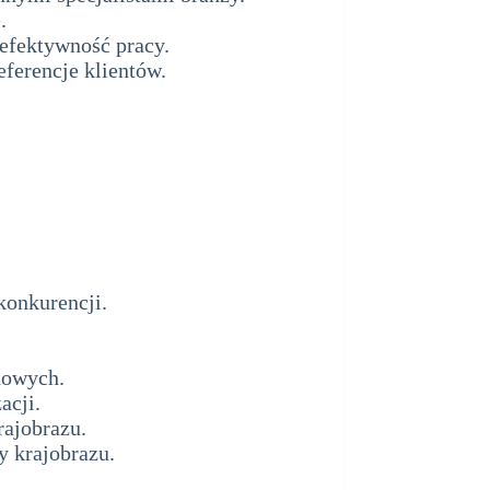
.
 efektywność pracy.
eferencje klientów.
analiza
onkurencji.
dowych.
acji.
rajobrazu.
y krajobrazu.
a SWOT dla pracowni