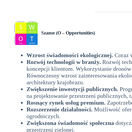
architektury krajobrazu
Szanse (O – Opportunities)
analiza swot
Wzrost świadomości ekologicznej.
Coraz w
Rozwój technologii w branży.
Rozwój techn
koncepcji klientom. Wykorzystanie dronów
Równoczesny wzrost zainteresowania ekolo
architektury krajobrazu.
Zwiększenie inwestycji publicznych.
Progr
na projektowanie przestrzeni publicznych, t
Rosnący rynek usług premium.
Zapotrzebo
Rozszerzenie działalności.
Możliwość ofero
ogrodniczych.
Zwiększona świadomość społeczna
dotyczą
przestrzeni zielonej.