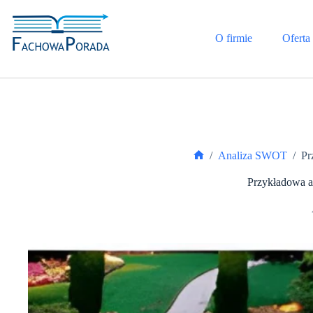
Przejdź
do
treści
O firmie
Oferta
/
Analiza SWOT
/
Pr
Strona
główna
Przykładowa a