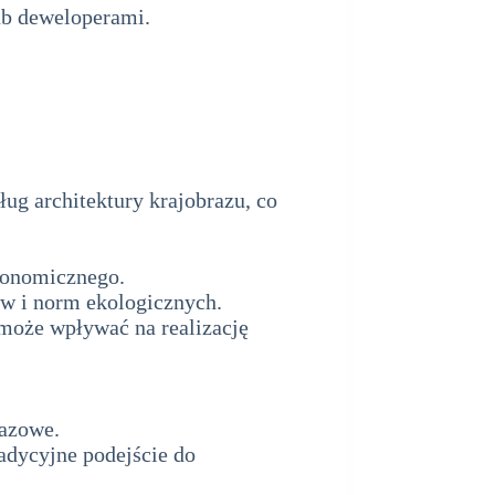
lub deweloperami.
analiza SWOT
ug architektury krajobrazu, co
ekonomicznego.
w i norm ekologicznych.
może wpływać na realizację
razowe.
adycyjne podejście do