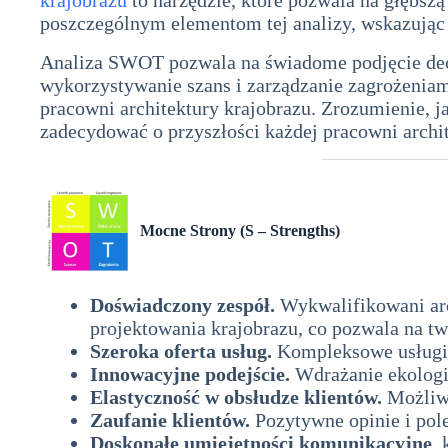
poszczególnym elementom tej analizy, wskazując 
Analiza SWOT pozwala na świadome podjęcie dec
wykorzystywanie szans i zarządzanie zagrożeniam
pracowni architektury krajobrazu. Zrozumienie,
zadecydować o przyszłości każdej pracowni archi
Mocne Strony (S – Strengths)
analiza swot
Doświadczony zespół.
Wykwalifikowani arch
projektowania krajobrazu, co pozwala na tw
Szeroka oferta usług.
Kompleksowe usługi p
Innowacyjne podejście.
Wdrażanie ekologi
Elastyczność w obsłudze klientów.
Możliwo
Zaufanie klientów.
Pozytywne opinie i pol
Doskonałe umiejętności komunikacyjne
,