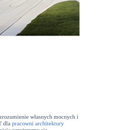
y, zrozumienie własnych mocnych i
T dla
pracowni architektury
pisie przyjrzymy się