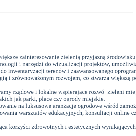
iększe zainteresowanie zielenią przyjazną środowisku
ologii i narzędzi do wizualizacji projektów, umożliwi
 do inwentaryzacji terenów i zaawansowanego oprogra
gią i zrównoważonym rozwojem, co stwarza większą po
amy rządowe i lokalne wspierające rozwój zieleni miej
akich jak parki, place czy ogrody miejskie.
wanie na luksusowe aranżacje ogrodowe wśród zamoż
wania warsztatów edukacyjnych, konsultacji online cz
ca korzyści zdrowotnych i estetycznych wynikających