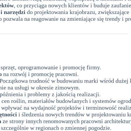
jektów
, co przyciąga nowych klientów i buduje zaufanie
i narzędzi
do projektowania krajobrazu, zwiększające
co pozwala na reagowanie na zmieniające się trendy i pr
razu
sprzęt, oprogramowanie i promocję firmy.
o
na rozwój i promocję pracowni.
Początkowa trudność w budowaniu marki wśród dużej k
ie na usługi w okresie zimowym.
źnienia i problemy z jakością realizacji.
cen roślin, materiałów budowlanych i systemów ogro
 wpływać na wydajność projektów i terminowość realiz
ętności
i śledzenia nowych trendów w projektowaniu k
a
ze strony innych renomowanych pracowni architektur
, szczególnie w regionach o zmiennej pogodzie.
analiz