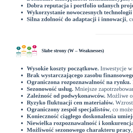
Dobra reputacja i portfolio udanych pro
Wykorzystanie nowoczesnych technologii 
Silna zdolność do adaptacji i innowacji
, 
SWOT dla pracowni architektury krajob
Słabe strony (W – Weaknesses)
analiza swot
Wysokie koszty początkowe.
Inwestycje w 
Brak wystarczającego zasobu finansoweg
Ograniczona rozpoznawalność na rynku.
Sezonowość usług.
Mniejsze zapotrzebowan
Zależność od podwykonawców.
Możliwe opó
Ryzyko fluktuacji cen materiałów.
Wzrost 
Ograniczony zespół specjalistów
, co może
Konieczność ciągłego doskonalenia umiej
Niewielka rozpoznawalność i konkurencj
Możliwość sezonowego charakteru pracy