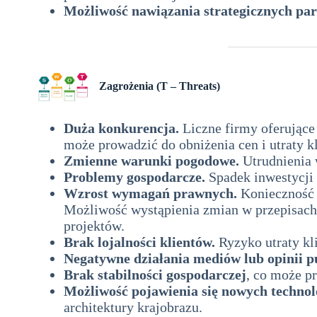
Możliwość nawiązania strategicznych pa
dla pracowni architektury krajobrazu
Zagrożenia (T – Threats)
analiza swot
Duża konkurencja.
Liczne firmy oferujące 
może prowadzić do obniżenia cen i utraty k
Zmienne warunki pogodowe.
Utrudnienia w
Problemy gospodarcze.
Spadek inwestycji 
Wzrost wymagań prawnych.
Konieczność 
Możliwość wystąpienia zmian w przepisach
projektów.
Brak lojalności klientów.
Ryzyko utraty kli
Negatywne działania mediów lub opinii p
Brak stabilności gospodarczej
, co może p
Możliwość pojawienia się nowych technol
architektury krajobrazu.
analiza SWOT dla