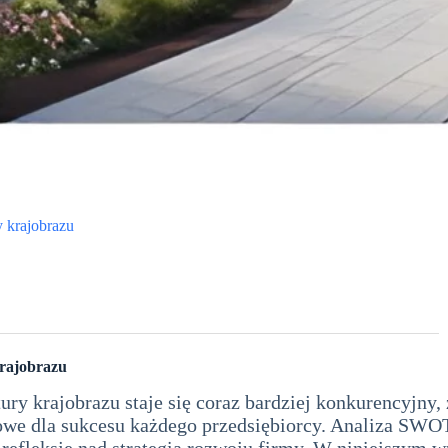
 krajobrazu
krajobrazu
tury krajobrazu staje się coraz bardziej konkurencyjn
uczowe dla sukcesu każdego przedsiębiorcy. Analiza SWO
 refleksję nad strategią rozwoju firmy. W niniejszym w