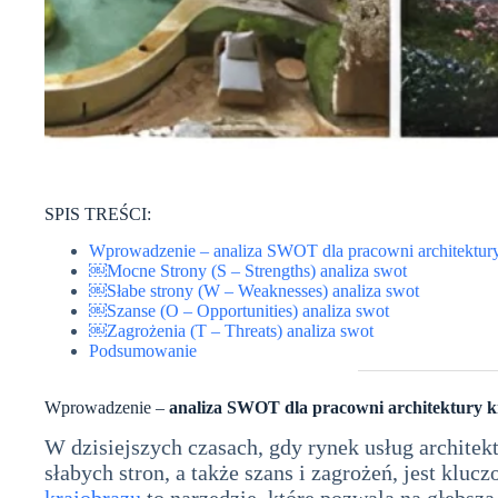
SPIS TREŚCI:
Wprowadzenie – analiza SWOT dla pracowni architektury
￼Mocne Strony (S – Strengths) analiza swot
￼Słabe strony (W – Weaknesses) analiza swot
￼Szanse (O – Opportunities) analiza swot
￼Zagrożenia (T – Threats) analiza swot
Podsumowanie
Wprowadzenie –
analiza SWOT dla pracowni architektury 
W dzisiejszych czasach, gdy rynek usług architek
słabych stron, a także szans i zagrożeń, jest kl
krajobrazu
to narzędzie, które pozwala na głębszą