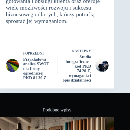
gotowania i obsługi klienta oraz oferuje
wiele możliwości rozwoju i sukcesu
biznesowego dla tych, którzy potrafią
sprostać jej wymaganiom.
działalność
gospodarcza związana z cateringiem i
gastronomią
NASTĘPNY
POPRZEDNI
Studio
Przykładowa
fotograficzne -
analiza SWOT
kod PKD
dla firmy
74.20.Z,
ogrodniczej
wymagania i
PKD 81.30.Z
opis działalności
Podobne wpisy