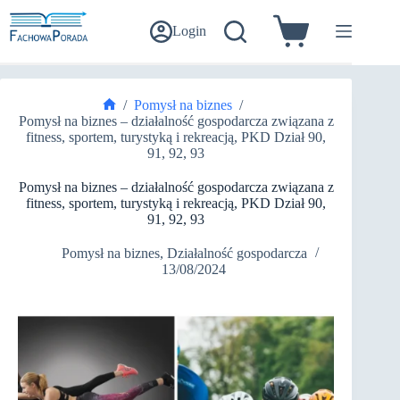
Przejdź
do
Login
Koszyk
treści
/
Pomysł na biznes
/
Strona
Pomysł na biznes – działalność gospodarcza związana z
główna
fitness, sportem, turystyką i rekreacją, PKD Dział 90,
91, 92, 93
Pomysł na biznes – działalność gospodarcza związana z
fitness, sportem, turystyką i rekreacją, PKD Dział 90,
91, 92, 93
Pomysł na biznes
,
Działalność gospodarcza
13/08/2024