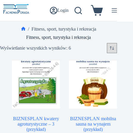
Przejdź
do
Login
Koszyk
treści
/
Fitness, sport, turystyka i rekreacja
Strona
Fitness, sport, turystyka i rekreacja
główna
Wyświetlanie wszystkich wyników: 6
BIZNESPLAN kwatery
BIZNESPLAN mobilna
agroturystyczne – 3
sauna na wynajem
(przykład)
(przykład)