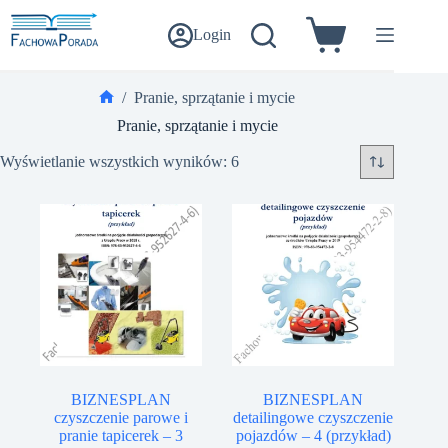
Przejdź
do
Login
Koszyk
treści
/
Pranie, sprzątanie i mycie
Strona
Pranie, sprzątanie i mycie
główna
Wyświetlanie wszystkich wyników: 6
BIZNESPLAN
BIZNESPLAN
czyszczenie parowe i
detailingowe czyszczenie
pranie tapicerek – 3
pojazdów – 4 (przykład)