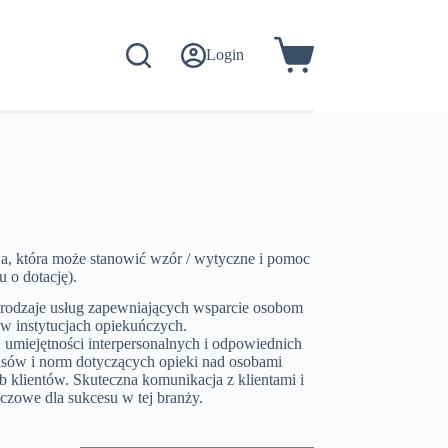
Login
Koszyk
ja, która może stanowić wzór / wytyczne i pomoc
 o dotację).
rodzaje usług zapewniających wsparcie osobom
w instytucjach opiekuńczych.
 umiejętności interpersonalnych i odpowiednich
episów i norm dotyczących opieki nad osobami
 klientów. Skuteczna komunikacja z klientami i
uczowe dla sukcesu w tej branży.