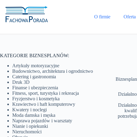
Przejdź
do
treści
O firmie
Oferta
KATEGORIE BIZNESPLANÓW:
Artykuły motoryzacyjne
Budownictwo, architektura i ogrodnictwo
Catering i gastronomia
Biznesplan
Druk 3D
Finanse i ubezpieczenia
Fitness, sport, turystyka i rekreacja
Działalno
Fryzjerstwo i kosmetyka
Krawiectwo i haft komputerowy
Działalno
Kwatery i noclegi
kwalif
Moda damska i męska
potrzebuj
Naprawa pojazdów i warsztaty
Nianie i opiekunki
Nieruchomości