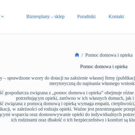
Biznesplany – sklep
Poradniki
Kontakt
/
Pomoc domowa i opieka
Strona
główna
Pomoc domowa i opieka
y – sprawdzone wzory do dotacji na założenie własnej firmy (publikac
merytoryczną do napisania własnego wniosku
ść gospodarcza związana z „pomoc domowa i opieka” obejmuje różne 
potrzebującym opieki, zarówno w ich własnych domach, jak i 
ść związana z pomocą domową i opieką wymaga empatii, cierpliwości,
ikacji, w zależności od rodzaju opieki. Ważne jest przestrzeganie prz
ącymi wsparcia oraz dostosowywanie opieki do indywidualnych potrzeb
ich rodzinami oraz dbałość o ich bezpieczeństwo i komfort są kl