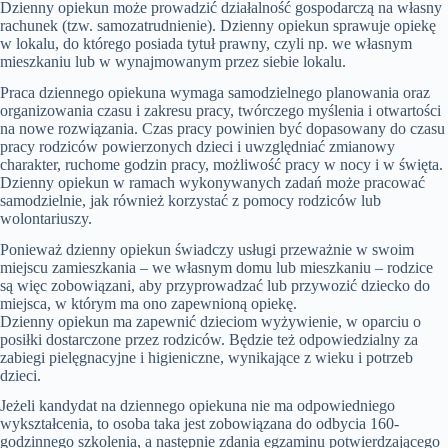
Dzienny opiekun może prowadzić działalność gospodarczą na własny
rachunek (tzw. samozatrudnienie). Dzienny opiekun sprawuje opiekę
w lokalu, do którego posiada tytuł prawny, czyli np. we własnym
mieszkaniu lub w wynajmowanym przez siebie lokalu.
Praca dziennego opiekuna wymaga samodzielnego planowania oraz
organizowania czasu i zakresu pracy, twórczego myślenia i otwartości
na nowe rozwiązania. Czas pracy powinien być dopasowany do czasu
pracy rodziców powierzonych dzieci i uwzględniać zmianowy
charakter, ruchome godzin pracy, możliwość pracy w nocy i w święta.
Dzienny opiekun w ramach wykonywanych zadań może pracować
samodzielnie, jak również korzystać z pomocy rodziców lub
wolontariuszy.
Ponieważ dzienny opiekun świadczy usługi przeważnie w swoim
miejscu zamieszkania – we własnym domu lub mieszkaniu – rodzice
są więc zobowiązani, aby przyprowadzać lub przywozić dziecko do
miejsca, w którym ma ono zapewnioną opiekę.
Dzienny opiekun ma zapewnić dzieciom wyżywienie, w oparciu o
posiłki dostarczone przez rodziców. Będzie też odpowiedzialny za
zabiegi pielęgnacyjne i higieniczne, wynikające z wieku i potrzeb
dzieci.
Jeżeli kandydat na dziennego opiekuna nie ma odpowiedniego
wykształcenia, to osoba taka jest zobowiązana do odbycia 160-
godzinnego szkolenia, a następnie zdania egzaminu potwierdzającego