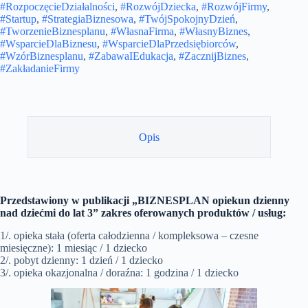
#RozpoczęcieDziałalności
,
#RozwójDziecka
,
#RozwójFirmy
,
#Startup
,
#StrategiaBiznesowa
,
#TwójSpokojnyDzień
,
#TworzenieBiznesplanu
,
#WłasnaFirma
,
#WłasnyBiznes
,
#WsparcieDlaBiznesu
,
#WsparcieDlaPrzedsiębiorców
,
#WzórBiznesplanu
,
#ZabawaIEdukacja
,
#ZacznijBiznes
,
#ZakładanieFirmy
Opis
Przedstawiony w publikacji „BIZNESPLAN opiekun dzienny
nad dziećmi do lat 3” zakres oferowanych produktów / usług:
1/. opieka stała (oferta całodzienna / kompleksowa – czesne
miesięczne): 1 miesiąc / 1 dziecko
2/. pobyt dzienny: 1 dzień / 1 dziecko
3/. opieka okazjonalna / doraźna: 1 godzina / 1 dziecko