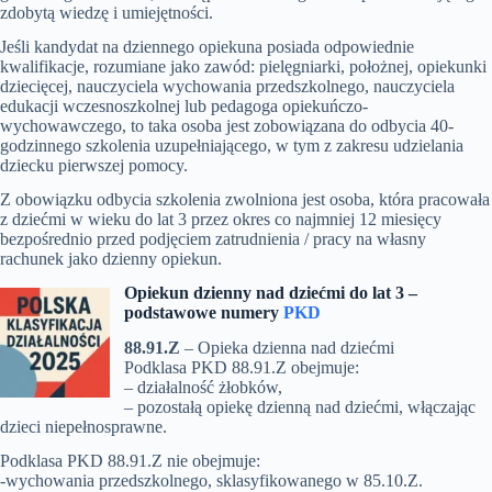
zdobytą wiedzę i umiejętności.
Jeśli kandydat na dziennego opiekuna posiada odpowiednie
kwalifikacje, rozumiane jako zawód: pielęgniarki, położnej, opiekunki
dziecięcej, nauczyciela wychowania przedszkolnego, nauczyciela
edukacji wczesnoszkolnej lub pedagoga opiekuńczo-
wychowawczego, to taka osoba jest zobowiązana do odbycia 40-
godzinnego szkolenia uzupełniającego, w tym z zakresu udzielania
dziecku pierwszej pomocy.
Z obowiązku odbycia szkolenia zwolniona jest osoba, która pracowała
z dziećmi w wieku do lat 3 przez okres co najmniej 12 miesięcy
bezpośrednio przed podjęciem zatrudnienia / pracy na własny
rachunek jako dzienny opiekun.
Opiekun dzienny nad dziećmi do lat 3 –
p
odstawowe numery
PKD
88.91.Z
– Opieka dzienna nad dziećmi
Podklasa PKD 88.91.Z obejmuje:
– działalność żłobków,
– pozostałą opiekę dzienną nad dziećmi, włączając
dzieci niepełnosprawne.
Podklasa PKD 88.91.Z nie obejmuje:
-wychowania przedszkolnego, sklasyfikowanego w 85.10.Z.