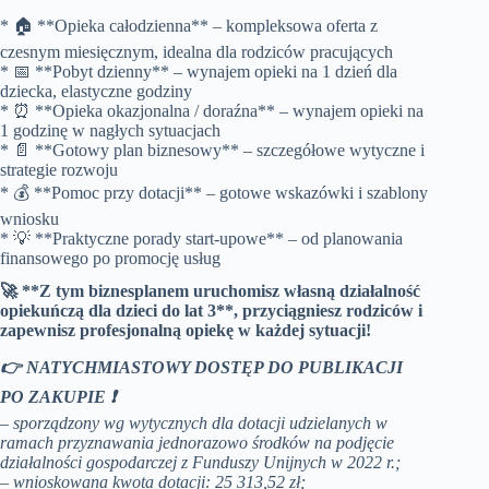
* 🏠 **Opieka całodzienna** – kompleksowa oferta z
czesnym miesięcznym, idealna dla rodziców pracujących
* 📅 **Pobyt dzienny** – wynajem opieki na 1 dzień dla
dziecka, elastyczne godziny
* ⏰ **Opieka okazjonalna / doraźna** – wynajem opieki na
1 godzinę w nagłych sytuacjach
* 📄 **Gotowy plan biznesowy** – szczegółowe wytyczne i
strategie rozwoju
* 💰 **Pomoc przy dotacji** – gotowe wskazówki i szablony
wniosku
* 💡 **Praktyczne porady start-upowe** – od planowania
finansowego po promocję usług
🚀 **Z tym biznesplanem uruchomisz własną działalność
opiekuńczą dla dzieci do lat 3**, przyciągniesz rodziców i
zapewnisz profesjonalną opiekę w każdej sytuacji!
👉 NATYCHMIASTOWY DOSTĘP DO PUBLIKACJI
PO ZAKUPIE ❗
– sporządzony wg wytycznych dla dotacji udzielanych
w
ramach przyznawania jednorazowo środków na podjęcie
działalności gospodarczej z Funduszy Unijnych w
2022 r.;
– wnioskowana kwota dotacji: 25 313,52 zł;