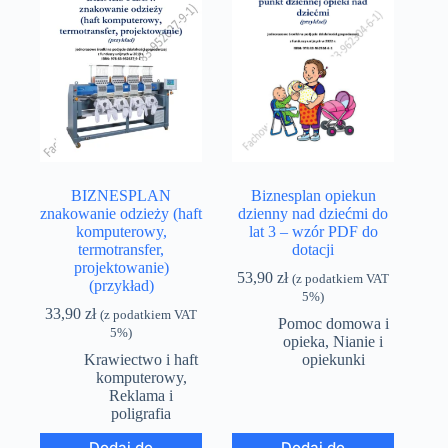
BIZNESPLAN
Biznesplan opiekun
znakowanie odzieży (haft
dzienny nad dziećmi do
komputerowy,
lat 3 – wzór PDF do
termotransfer,
dotacji
projektowanie)
53,90
zł
(z podatkiem VAT
(przykład)
5%)
33,90
zł
(z podatkiem VAT
Pomoc domowa i
5%)
opieka
,
Nianie i
Krawiectwo i haft
opiekunki
komputerowy
,
Reklama i
poligrafia
Dodaj do
Dodaj do