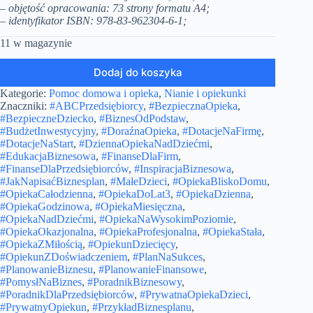
– objętość opracowania: 73 strony formatu A4;
–
identyfikator ISBN:
978-83-962304-6-1;
11 w magazynie
Dodaj do koszyka
Kategorie:
Pomoc domowa i opieka
,
Nianie i opiekunki
Znaczniki:
#ABCPrzedsiębiorcy
,
#BezpiecznaOpieka
,
#BezpieczneDziecko
,
#BiznesOdPodstaw
,
#BudżetInwestycyjny
,
#DoraźnaOpieka
,
#DotacjeNaFirmę
,
#DotacjeNaStart
,
#DziennaOpiekaNadDziećmi
,
#EdukacjaBiznesowa
,
#FinanseDlaFirm
,
#FinanseDlaPrzedsiębiorców
,
#InspiracjaBiznesowa
,
#JakNapisaćBiznesplan
,
#MałeDzieci
,
#OpiekaBliskoDomu
,
#OpiekaCałodzienna
,
#OpiekaDoLat3
,
#OpiekaDzienna
,
#OpiekaGodzinowa
,
#OpiekaMiesięczna
,
#OpiekaNadDziećmi
,
#OpiekaNaWysokimPoziomie
,
#OpiekaOkazjonalna
,
#OpiekaProfesjonalna
,
#OpiekaStała
,
#OpiekaZMiłością
,
#OpiekunDziecięcy
,
#OpiekunZDoświadczeniem
,
#PlanNaSukces
,
#PlanowanieBiznesu
,
#PlanowanieFinansowe
,
#PomysłNaBiznes
,
#PoradnikBiznesowy
,
#PoradnikDlaPrzedsiębiorców
,
#PrywatnaOpiekaDzieci
,
#PrywatnyOpiekun
,
#PrzykładBiznesplanu
,