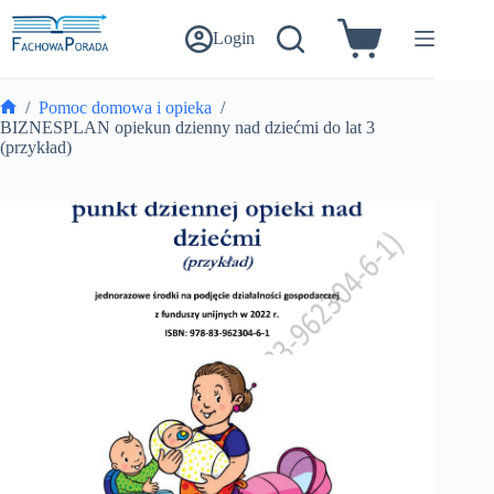
Przejdź
do
Login
Koszyk
treści
/
Pomoc domowa i opieka
/
Strona
BIZNESPLAN opiekun dzienny nad dziećmi do lat 3
główna
(przykład)