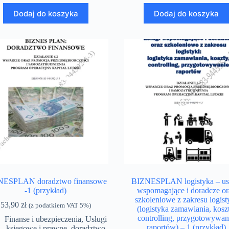
Dodaj do koszyka
Dodaj do koszyka
NESPLAN doradztwo finansowe
BIZNESPLAN logistyka – us
-1 (przykład)
wspomagające i doradcze or
szkoleniowe z zakresu logist
53,90
zł
(z podatkiem VAT 5%)
(logistyka zamawiania, koszt
controlling, przygotowywan
Finanse i ubezpieczenia
,
Usługi
raportów) – 1 (przykład)
księgowe i prawne, doradztwo