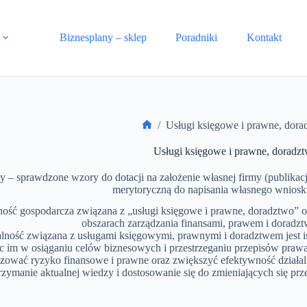
Biznesplany – sklep
Poradniki
Kontakt
/
Usługi księgowe i prawne, dora
Strona
główna
Usługi księgowe i prawne, doradz
y – sprawdzone wzory do dotacji na założenie własnej firmy (publikac
merytoryczną do napisania własnego wniosku
ność gospodarcza związana z „usługi księgowe i prawne, doradztwo” 
obszarach zarządzania finansami, prawem i doradz
alność związana z usługami księgowymi, prawnymi i doradztwem jest ist
 im w osiąganiu celów biznesowych i przestrzeganiu przepisów prawa
zować ryzyko finansowe i prawne oraz zwiększyć efektywność działa
rzymanie aktualnej wiedzy i dostosowanie się do zmieniających się pr