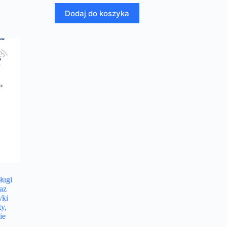
Dodaj do koszyka
ługi
az
yki
y,
ie