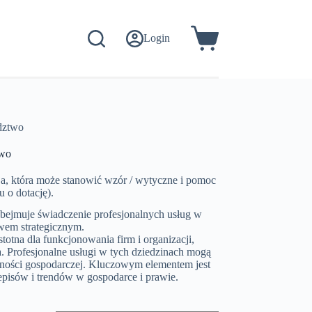
Login
Koszyk
dztwo
two
ja, która może stanowić wzór / wytyczne i pomoc
 o dotację).
obejmuje świadczenie profesjonalnych usług w
twem strategicznym.
otna dla funkcjonowania firm i organizacji,
. Profesjonalne usługi w tych dziedzinach mogą
lności gospodarczej. Kluczowym elementem jest
zepisów i trendów w gospodarce i prawie.