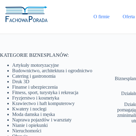
Przejdź
do
treści
O firmie
Oferta
KATEGORIE BIZNESPLANÓW:
Artykuły motoryzacyjne
Budownictwo, architektura i ogrodnictwo
Catering i gastronomia
Biznesplan
Druk 3D
Finanse i ubezpieczenia
Fitness, sport, turystyka i rekreacja
Działal
Fryzjerstwo i kosmetyka
Krawiectwo i haft komputerowy
Dział
Kwatery i noclegi
pomagając
Moda damska i męska
zminimali
Naprawa pojazdów i warsztaty
ut
Nianie i opiekunki
Nieruchomości