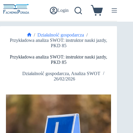
Przejdź
do
Login
Koszyk
treści
/
Działalność gospodarcza
/
Strona
Przykładowa analiza SWOT: instruktor nauki jazdy,
główna
PKD 85
Przykładowa analiza SWOT: instruktor nauki jazdy,
PKD 85
Działalność gospodarcza
,
Analiza SWOT
26/02/2026