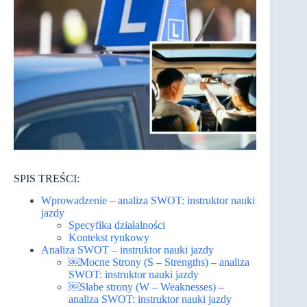
SPIS TREŚCI:
Wprowadzenie – analiza SWOT: instruktor nauki
jazdy
Specyfika działalności
Kontekst rynkowy
Analiza SWOT – instruktor nauki jazdy
￼Mocne Strony (S – Strengths) – analiza
SWOT: instruktor nauki jazdy
￼Słabe strony (W – Weaknesses) –
analiza SWOT: instruktor nauki jazdy