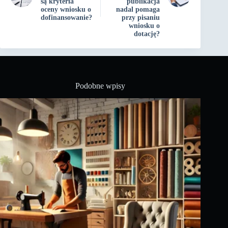
są kryteria
publikacja
oceny wniosku o
nadal pomaga
dofinansowanie?
przy pisaniu
wniosku o
dotację?
Podobne wpisy