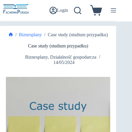
Przejdź
do
Login
Koszyk
treści
/
Biznesplany
/
Case study (studium przypadku)
Strona
główna
Case study (studium przypadku)
Biznesplany
,
Działalność gospodarcza
14/05/2024