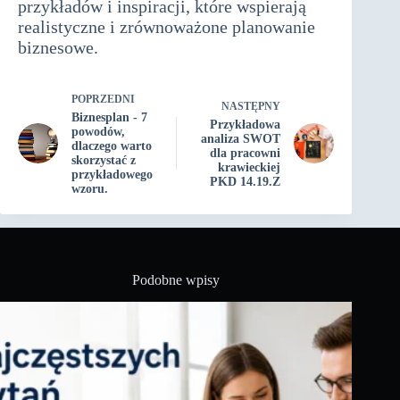
przykładów i inspiracji, które wspierają
realistyczne i zrównoważone planowanie
biznesowe.
POPRZEDNI
NASTĘPNY
Biznesplan - 7
Przykładowa
powodów,
analiza SWOT
dlaczego warto
dla pracowni
skorzystać z
krawieckiej
przykładowego
PKD 14.19.Z
wzoru.
Podobne wpisy