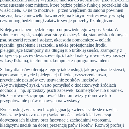
oraz suszenia oraz miejsce, które będzie pełniło funkcję poczekalni dla
właściciela. O ile to możliwe – przed wejściem do salonu powinien
się znajdować niewielki trawniczek, na którym zestresowany wizytą
czworonóg będzie mógł załatwić swoje potrzeby fizjologiczne.
Kolejnym etapem będzie kupno odpowiedniego wyposażenia. W
salonie muszą się znajdować stoły do strzyżenia, stanowisko do mycia
psa, suszarki ręczne i stojące, akcesoria pomocnicze – golarki,
ręczniki, grzebienie i szczotki, a także profesjonalne środki
pielęgnujące (szampony dla długiej lub krótkiej sierści, szampony z
odżywką, przeciwkleszczowe itp.). Lokal należy również wyposażyć
w kasę fiskalną, telefon oraz komputer z oprogramowaniem.
Salony dla psów oferują z reguły takie usługi, jak przycinanie sierści,
trymowanie, mycie i pielęgnacja futerka, czyszczenie uszu,
przycinanie pazurów czy usuwanie ze skóry insektów.
Aby zwiększyć zyski, warto pomyśleć o dodatkowych źródłach
dochodu – np. sprzedaży psich zabawek, kosmetyków lub ubranek.
Można również zaproponować klientom wizyty domowe lub
przygotowanie psów rasowych na wystawy.
Rynek usług związanych z pielęgnacją zwierząt stale się rozwija.
Związane jest to z rosnącą świadomością właścicieli zwierząt
dotyczącą ich higieny oraz fascynacją zachodnimi wzorcami,
kładącymi nacisk na dobrą prezencję psów i kotów. Rozwój profesji