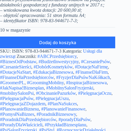
działalności gospodarczej z funduszy unijnych w 2017 r.;
– wnioskowana kwota dotacji: 20 600,00 zł;
– objętość opracowania: 51 stron formatu A4;
–
identyfikator ISBN: 978-83-944671-7-3
;
10 w magazynie
Dodaj do koszyka
SKU:
ISBN: 978-83-944671-7-3
Kategoria:
Usługi dla
zwierząt
Znaczniki:
#ABCPrzedsiębiorcy
,
#BiznesOdPodstaw
,
#BudżetInwestycyjny
,
#CzesaniePsów
,
#CzesanieSierści
,
#DobórKosmetyków
,
#DotacjeNaFirmę
,
#DotacjeNaStart
,
#EdukacjaBiznesowa
,
#FinanseDlaFirm
,
#FinanseDlaPrzedsiębiorców
,
#FryzjerDlaPsówNaKółkach
,
#GroomerPL
,
#GroomingMobilny
,
#InspiracjaBiznesowa
,
#JakNapisaćBiznesplan
,
#MobilnySalonFryzjerski
,
#mobilnySalonPsi
,
#ObcinaniePazurków
,
#PielęgnacjaOczu
,
#PielęgnacjaPsów
,
#PielęgnacjaUszu
,
#PielęgnacjaZDojazdem
,
#PlanNaSukces
,
#PlanowanieBiznesu
,
#PlanowanieFinansowe
,
#PomysłNaBiznes
,
#PoradnikBiznesowy
,
#PoradnikDlaPrzedsiębiorców
,
#poradyDlaPsów
,
#PoradyDlaWłaścicieli
,
#PrzykładBiznesplanu
,
#PsiSalonFryzjerski
,
#PsiStyl
,
#RozpoczęcieDziałalności
,