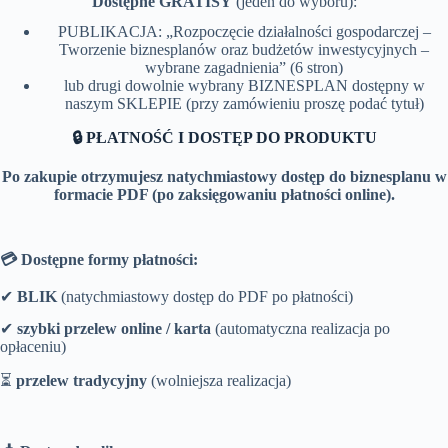
Dostępne GRATISY
(jeden do wyboru):
PUBLIKACJA: „Rozpoczęcie działalności gospodarczej –
Tworzenie biznesplanów oraz budżetów inwestycyjnych –
wybrane zagadnienia” (6 stron)
lub drugi dowolnie wybrany BIZNESPLAN dostępny w
naszym SKLEPIE (przy zamówieniu proszę podać tytuł)
🔒 PŁATNOŚĆ I DOSTĘP DO PRODUKTU
Po zakupie otrzymujesz natychmiastowy dostęp do biznesplanu w
formacie PDF (po zaksięgowaniu płatności online).
💳 Dostępne formy płatności:
✔
BLIK
(natychmiastowy dostęp do PDF po płatności)
✔
szybki przelew online / karta
(automatyczna realizacja po
opłaceniu)
⏳
przelew tradycyjny
(wolniejsza realizacja)