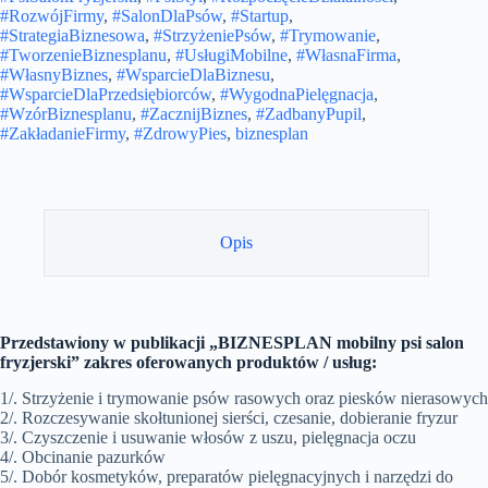
#RozwójFirmy
,
#SalonDlaPsów
,
#Startup
,
#StrategiaBiznesowa
,
#StrzyżeniePsów
,
#Trymowanie
,
#TworzenieBiznesplanu
,
#UsługiMobilne
,
#WłasnaFirma
,
#WłasnyBiznes
,
#WsparcieDlaBiznesu
,
#WsparcieDlaPrzedsiębiorców
,
#WygodnaPielęgnacja
,
#WzórBiznesplanu
,
#ZacznijBiznes
,
#ZadbanyPupil
,
#ZakładanieFirmy
,
#ZdrowyPies
,
biznesplan
Opis
Przedstawiony w publikacji „BIZNESPLAN mobilny psi salon
fryzjerski” zakres oferowanych produktów / usług:
1/. Strzyżenie i trymowanie psów rasowych oraz piesków nierasowych
2/. Rozczesywanie skołtunionej sierści, czesanie, dobieranie fryzur
3/. Czyszczenie i usuwanie włosów z uszu, pielęgnacja oczu
4/. Obcinanie pazurków
5/. Dobór kosmetyków, preparatów pielęgnacyjnych i narzędzi do