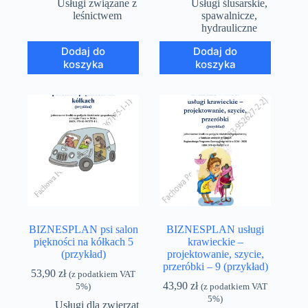
Usługi związane z
Usługi ślusarskie,
leśnictwem
spawalnicze,
hydrauliczne
Dodaj do
Dodaj do
koszyka
koszyka
BIZNESPLAN psi salon
BIZNESPLAN usługi
piękności na kółkach 5
krawieckie –
(przykład)
projektowanie, szycie,
przeróbki – 9 (przykład)
53,90
zł
(z podatkiem VAT
43,90
zł
5%)
(z podatkiem VAT
5%)
Usługi dla zwierząt