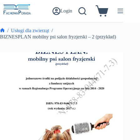
Przejdź
do
Login
Koszyk
treści
/
Usługi dla zwierząt
/
Strona
BIZNESPLAN mobilny psi salon fryzjerski – 2 (przykład)
główna