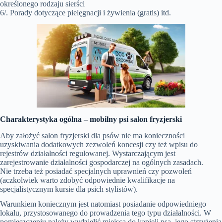
określonego rodzaju sierści
6/. Porady dotyczące pielęgnacji i żywienia (gratis) itd.
Charakterystyka ogólna –
mobilny psi salon fryzjerski
Aby założyć salon fryzjerski dla psów nie ma konieczności
uzyskiwania dodatkowych zezwoleń koncesji czy też wpisu do
rejestrów działalności regulowanej. Wystarczającym jest
zarejestrowanie działalności gospodarczej na ogólnych zasadach.
Nie trzeba też posiadać specjalnych uprawnień czy pozwoleń
(aczkolwiek warto zdobyć odpowiednie kwalifikacje na
specjalistycznym kursie dla psich stylistów).
Warunkiem koniecznym jest natomiast posiadanie odpowiedniego
lokalu, przystosowanego do prowadzenia tego typu działalności. W
pomieszczeniu należy wydzielić miejsca do kąpieli psa, jego strzyżenia