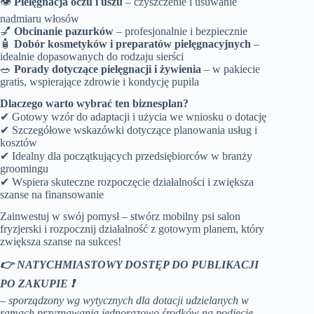
👁️
Pielęgnacja oczu i uszu
– czyszczenie i usuwanie
nadmiaru włosów
💅
Obcinanie pazurków
– profesjonalnie i bezpiecznie
🧴
Dobór kosmetyków i preparatów pielęgnacyjnych
–
idealnie dopasowanych do rodzaju sierści
🥗
Porady dotyczące pielęgnacji i żywienia
– w pakiecie
gratis, wspierające zdrowie i kondycję pupila
Dlaczego warto wybrać ten biznesplan?
✔ Gotowy wzór do adaptacji i użycia we wniosku o dotację
✔ Szczegółowe wskazówki dotyczące planowania usług i
kosztów
✔ Idealny dla początkujących przedsiębiorców w branży
groomingu
✔ Wspiera skuteczne rozpoczęcie działalności i zwiększa
szanse na finansowanie
Zainwestuj w swój pomysł – stwórz mobilny psi salon
fryzjerski i rozpocznij działalność z gotowym planem, który
zwiększa szanse na sukces!
👉 NATYCHMIASTOWY DOSTĘP DO PUBLIKACJI
PO ZAKUPIE ❗
– sporządzony wg wytycznych dla dotacji udzielanych w
ramach przyznawania jednorazowo środków na podjęcie