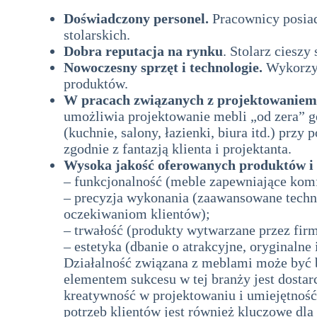
Doświadczony personel.
Pracownicy posiad
stolarskich.
Dobra reputacja na rynku
. Stolarz cieszy
Nowoczesny sprzęt i technologie.
Wykorzys
produktów.
W pracach związanych z projektowaniem 
umożliwia projektowanie mebli „od zera” g
(kuchnie, salony, łazienki, biura itd.) p
zgodnie z fantazją klienta i projektanta.
Wysoka jakość oferowanych produktów i 
– funkcjonalność (meble zapewniające kom
– precyzja wykonania (zaawansowane techn
oczekiwaniom klientów);
– trwałość (produkty wytwarzane przez fir
– estetyka (dbanie o atrakcyjne, oryginalne
Działalność związana z meblami może być 
elementem sukcesu w tej branży jest dostar
kreatywność w projektowaniu i umiejętność
potrzeb klientów jest również kluczowe dla