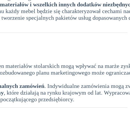
 materiałów i wszelkich innych dodatków niezbędnyc
u każdy mebel będzie się charakteryzował cechami nad
 tworzenie specjalnych pakietów usług dopasowanych 
dla zakładu stolarskiego
n materiałów stolarskich mogą wpływać na marże zys
ozbudowanego planu marketingowego może ograniczać 
ualnych zamówień
. Indywidualne zamówienia mogą zwi
my
, które działają na rynku krajowym od lat. Wypracowa
początkującego przedsiębiorcy.
akładu stolarskiego