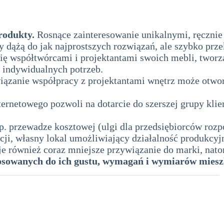
rodukty.
Rosnące zainteresowanie unikalnymi, ręczni
y dążą do jak najprostszych rozwiązań, ale szybko prz
ją się współtwórcami i projektantami swoich mebli, twor
o indywidualnych potrzeb.
ązanie współpracy z projektantami wnętrz może otwor
ernetowego pozwoli na dotarcie do szerszej grupy kli
. przewadze kosztowej (ulgi dla przedsiębiorców rozp
ji, własny lokal umożliwiający działalność produkcyjną
również coraz mniejsze przywiązanie do marki, natom
tosowanych do ich gustu, wymagań i wymiarów miesz