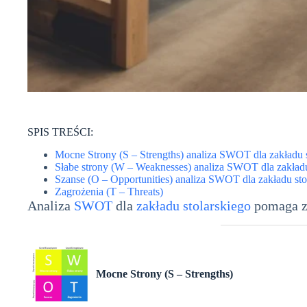
SPIS TREŚCI:
Mocne Strony (S – Strengths) analiza SWOT dla zakładu s
Słabe strony (W – Weaknesses) analiza SWOT dla zakładu
Szanse (O – Opportunities) analiza SWOT dla zakładu sto
Zagrożenia (T – Threats)
Analiza
SWOT
dla
zakładu stolarskiego
pomaga zi
Mocne Strony (S – Strengths)
analiza SWOT dl