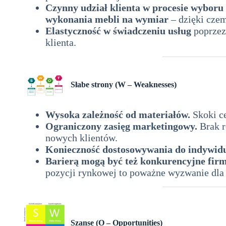
Czynny udział klienta w procesie wyboru
wykonania mebli na wymiar
– dzięki czem
Elastyczność w świadczeniu usług
poprzez
klienta.
Słabe strony (W – Weaknesses)
analiza SWOT 
Wysoka zależność od materiałów.
Skoki ce
Ograniczony zasięg marketingowy.
Brak r
nowych klientów.
Konieczność dostosowywania do indywid
Barierą mogą być też konkurencyjne fir
pozycji rynkowej to poważne wyzwanie dla 
Szanse (O – Opportunities)
analiza SWOT dla z