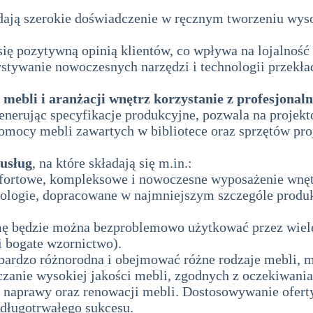
ają szerokie doświadczenie w ręcznym tworzeniu wyso
 się pozytywną opinią klientów, co wpływa na lojalność 
tywanie nowoczesnych narzędzi i technologii przekład
mebli i aranżacji wnętrz korzystanie z profesjona
enerując specyfikacje produkcyjne, pozwala na projek
rzy pomocy mebli zawartych w bibliotece oraz sprzętów
usług
, na które składają się m.in.:
fortowe, kompleksowe i nowoczesne wyposażenie wnęt
ologie, dopracowane w najmniejszym szczególe produ
mę będzie można bezproblemowo użytkować przez wiele
 i bogate wzornictwo).
bardzo różnorodna i obejmować różne rodzaje mebli, 
czanie wysokiej jakości mebli, zgodnych z oczekiwania
 naprawy oraz renowacji mebli. Dostosowywanie oferty
 długotrwałego sukcesu.