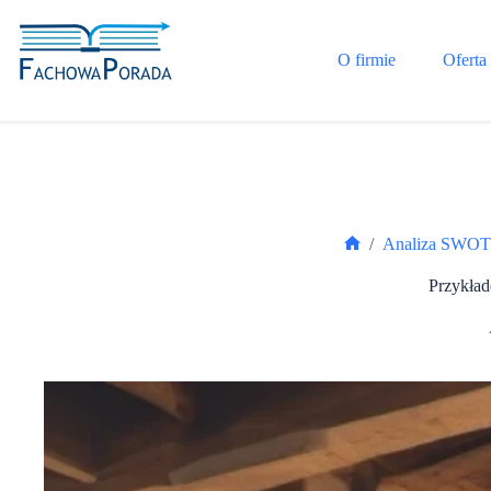
Przejdź
do
treści
O firmie
Oferta
/
Analiza SWO
Strona
główna
Przykład