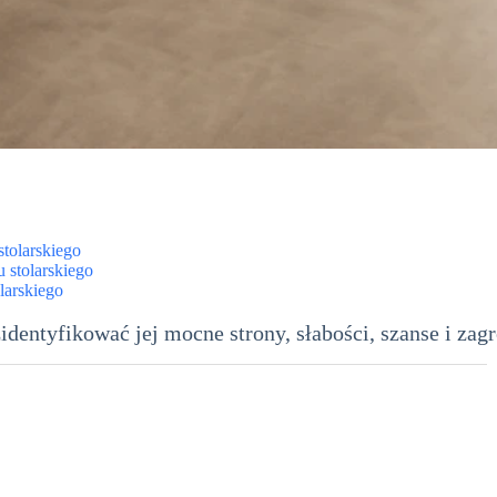
tolarskiego
 stolarskiego
larskiego
dentyfikować jej mocne strony, słabości, szanse i zagr
a zakładu stolarskiego