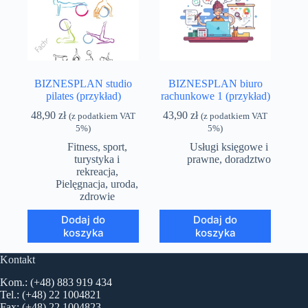
BIZNESPLAN studio
BIZNESPLAN biuro
pilates (przykład)
rachunkowe 1 (przykład)
48,90
zł
43,90
zł
(z podatkiem VAT
(z podatkiem VAT
5%)
5%)
Fitness, sport,
Usługi księgowe i
turystyka i
prawne, doradztwo
rekreacja
,
Pielęgnacja, uroda,
zdrowie
Dodaj do
Dodaj do
koszyka
koszyka
Kontakt
Kom.: (+48) 883 919 434
Tel.: (+48) 22 1004821
Fax: (+48) 22 1004823