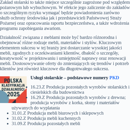
Zakład stolarski to także miejsce szczególnie zagrożone pod względem
pożarowym lub wybuchowym. W efekcie jego zaliczenie do zakładów
o szczególnym ryzyku wymagać będzie powiadomienia zarówno
służb ochrony środowiska jak i przedstawicieli Państwowej Straży
Pożarnej oraz opracowania raportu bezpieczeństwa, a także wdrożenia
programu zapobiegania awariom.
Działalność związana z meblami może być bardzo różnorodna i
obejmować różne rodzaje mebli, materiałów i stylów. Kluczowym
elementem sukcesu w tej branży jest dostarczanie wysokiej jakości
mebli, zgodnych z oczekiwaniami klientów, dbałość o szczegóły,
kreatywność w projektowaniu i umiejętność naprawy oraz renowacji
mebli. Dostosowywanie oferty do zmieniających się trendów i potrzeb
klientów jest również kluczowe dla długotrwałego sukcesu.
Usługi stolarskie – p
odstawowe numery
PKD
16.23.Z Produkcja pozostałych wyrobów stolarskich i
ciesielskich dla budownictwa
16.29.Z Produkcja pozostałych wyrobów z drewna;
produkcja wyrobów z korka, słomy i materiałów
używanych do wyplatania
31.01.Z Produkcja mebli biurowych i sklepowych
31.02.Z Produkcja mebli kuchennych
31.09.Z Produkcja pozostałych mebli