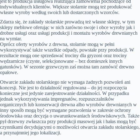
jest to produkcja usługowa realizująca zamówienia pochodzące od
indywidualnych klientów. Większe stolarnie mogą też produkować
własne wyroby według swoich lub dostarczonych wzorców.
Zdarza się, że zakłady stolarskie prowadzą też własne sklepy, w tym
sklepy meblowe oferując w nich zarówno swoje i obce wyroby jak i
drobne usługi oraz usługi produkcji i montażu wyrobów drewnianych
na wymiar.
Oprócz oferty wyrobów z drewna, stolarnie mogą w pełni
wykorzystywać także wszelkie odpady, powstałe przy produkcji. W
rezultacie mogą one sprzedawać trociny dla gryzoni oraz trociny
wędzarnicze (czyste, selekcjonowane – bez domieszek innych
gatunków). W sezonie grzewczym zaś można tam zamówić drewno
opałowe.
Otwarcie zakładu stolarskiego nie wymaga żadnych pozwoleń ani
koncesji. Nie jest to działalność regulowana – do jej rozpoczęcia
konieczne jest jedynie zarejestrowanie działalności. W przypadku
jednak wykorzystywania impregnatów, rozpuszczalników
organicznych lub konserwacji drewna albo wyrobów drewnianych w
inny sposób mogą być wymagane pozwolenia w zakresie ochrony
środowiska oraz decyzja o uwarunkowaniach środowiskowych. Także
pył drzewny zwłaszcza przy produkcji masowej jak i hałas mogą być
czynnikami decydującymi o możliwości otwarcia zakładu stolarskiego,
a przynajmniej jego lokalizacji.