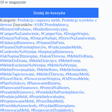
10 w magazynie
Dodaj do koszyka
Kategorie:
Produkcja i naprawa mebli
,
Produkcja wyrobów z
drewna
Znaczników:
#ABCPrzedsiębiorcy
,
#BiznesOdPodstaw
,
#BudżetInwestycyjny
,
#CamperNaZamówienie
,
#CamperVan
,
#DesignWnętrz
,
#DotacjeNaFirmę
,
#DotacjeNaStart
,
#DrzwiNaZamówienie
,
#EdukacjaBiznesowa
,
#FinanseDlaFirm
,
#FinanseDlaPrzedsiębiorców
,
#FunkcjonalneMeble
,
#GarderobyNaWymiar
,
#InspiracjaBiznesowa
,
#JakNapisaćBiznesplan
,
#JakośćDrewna
,
#MebleDoBiura
,
#MebleDoDomu
,
#MebleDziecięce
,
#MebleFornir
,
#MebleKuchenneNaWymiar
,
#MebleNaWymiar
,
#MebleProwansalskie
,
#MebleRetro
,
#MebleStolarskie
,
#MebleTapicerowane
,
#MebleZDrewna
,
#MontażMebli
,
#NoweObicie
,
#NowoczesneWnętrza
,
#OdNowaMeble
,
#PlanNaSukces
,
#PlanowanieBiznesu
,
#PlanowanieFinansowe
,
#PomysłNaBiznes
,
#PoradnikBiznesowy
,
#PoradnikDlaPrzedsiębiorców
,
#ProdukcjaMebli
,
#ProjektIndywidualny
,
#ProjektowanieMebli
,
#PrzeróbkaMebli
,
#PrzeróbkaSamochodu
,
#PrzykładBiznesplanu
,
#RenowacjaMebli
,
#RozpoczęcieDziałalności
,