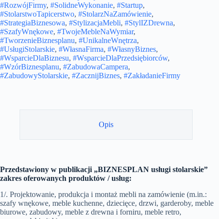
#RozwójFirmy
,
#SolidneWykonanie
,
#Startup
,
#StolarstwoTapicerstwo
,
#StolarzNaZamówienie
,
#StrategiaBiznesowa
,
#StylizacjaMebli
,
#StylIZDrewna
,
#SzafyWnękowe
,
#TwojeMebleNaWymiar
,
#TworzenieBiznesplanu
,
#UnikalneWnętrza
,
#UsługiStolarskie
,
#WłasnaFirma
,
#WłasnyBiznes
,
#WsparcieDlaBiznesu
,
#WsparcieDlaPrzedsiębiorców
,
#WzórBiznesplanu
,
#ZabudowaCampera
,
#ZabudowyStolarskie
,
#ZacznijBiznes
,
#ZakładanieFirmy
Opis
Przedstawiony w publikacji „BIZNESPLAN usługi stolarskie”
zakres oferowanych produktów / usług:
1/. Projektowanie, produkcja i montaż mebli na zamówienie (m.in.:
szafy wnękowe, meble kuchenne, dziecięce, drzwi, garderoby, meble
biurowe, zabudowy, meble z drewna i forniru, meble retro,