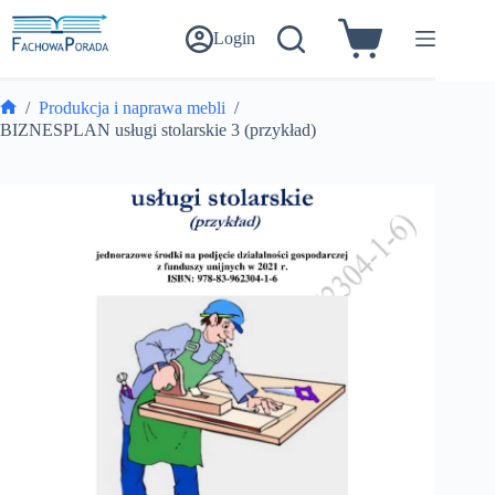
Przejdź
do
Login
Koszyk
treści
/
Produkcja i naprawa mebli
/
Strona
BIZNESPLAN usługi stolarskie 3 (przykład)
główna