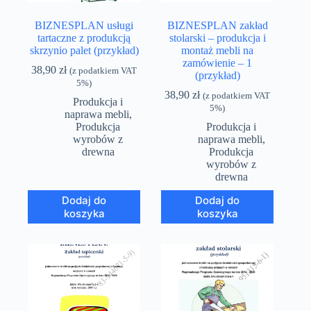
BIZNESPLAN usługi
BIZNESPLAN zakład
tartaczne z produkcją
stolarski – produkcja i
skrzynio palet (przykład)
montaż mebli na
zamówienie – 1
38,90
zł
(z podatkiem VAT
(przykład)
5%)
38,90
zł
(z podatkiem VAT
Produkcja i
5%)
naprawa mebli
,
Produkcja
Produkcja i
wyrobów z
naprawa mebli
,
drewna
Produkcja
wyrobów z
drewna
Dodaj do
Dodaj do
koszyka
koszyka