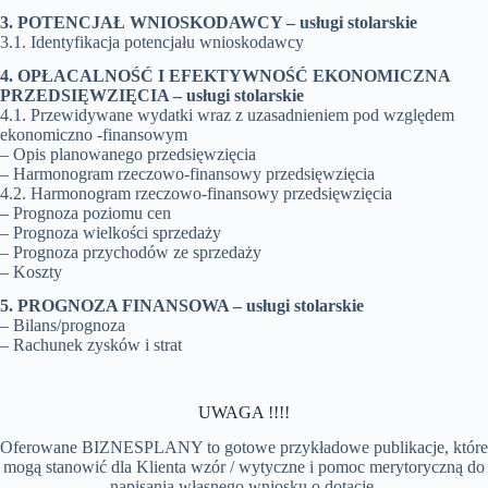
3. POTENCJAŁ WNIOSKODAWCY –
usługi stolarskie
3.1. Identyfikacja potencjału wnioskodawcy
4. OPŁACALNOŚĆ I EFEKTYWNOŚĆ EKONOMICZNA
PRZEDSIĘWZIĘCIA –
usługi stolarskie
4.1. Przewidywane wydatki wraz z uzasadnieniem pod względem
ekonomiczno -finansowym
– Opis planowanego przedsięwzięcia
– Harmonogram rzeczowo-finansowy przedsięwzięcia
4.2. Harmonogram rzeczowo-finansowy przedsięwzięcia
– Prognoza poziomu cen
– Prognoza wielkości sprzedaży
– Prognoza przychodów ze sprzedaży
– Koszty
5. PROGNOZA FINANSOWA –
usługi stolarskie
– Bilans/prognoza
– Rachunek zysków i strat
UWAGA !!!!
Oferowane BIZNESPLANY to gotowe przykładowe publikacje, które
mogą stanowić dla Klienta wzór / wytyczne i pomoc merytoryczną do
napisania własnego wniosku o dotację.