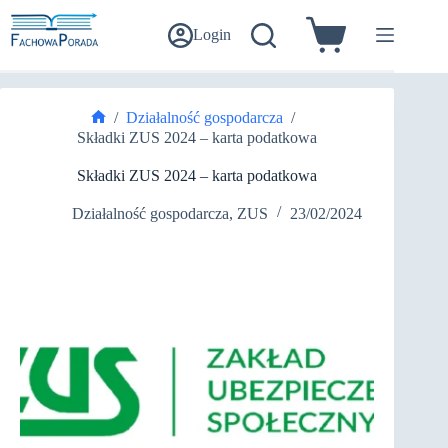
Przejdź
do
Login
Koszyk
treści
/
Działalność gospodarcza
/
Strona
Składki ZUS 2024 – karta podatkowa
główna
Składki ZUS 2024 – karta podatkowa
Działalność gospodarcza
,
ZUS
23/02/2024