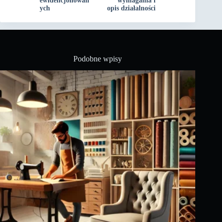
ewidencjonowan
wymagania i
ych
opis działalności
Podobne wpisy