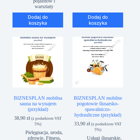
pojazdów i
warsztaty
Dodaj do
Dodaj do
koszyka
koszyka
BIZNESPLAN mobilna
BIZNESPLAN mobilne
sauna na wynajem
pogotowie ślusarsko-
(przykład)
spawalniczo-
hydrauliczne (przykład)
38,90
zł
(z podatkiem VAT
33,90
zł
5%)
(z podatkiem VAT
5%)
Pielęgnacja, uroda,
zdrowie
,
Fitness,
Usługi ślusarskie,