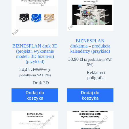
BIZNESPLAN
BIZNESPLAN druk 3D
drukarnia – produkcja
(projekt i wykonanie
kalendarzy (przykład)
modelu 3D biżuterii)
38,90
zł
(z podatkiem VAT
(przykład)
5%)
24,45
zł
48,90
zł
(z
Pierwotna
Aktualna
Reklama i
podatkiem VAT 5%)
cena
cena
poligrafia
wynosiła:
wynosi:
Druk 3D
48,90 zł.
24,45 zł.
Dodaj do
Dodaj do
koszyka
koszyka