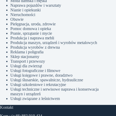
Moda damska i męska
Naprawa pojazdów i warsztaty
Nianie i opiekunki
Nieruchomości
Obuwie
Pielęgnacja, uroda, zdrowie
Pomoc domowa i opieka
Pranie, sprzątanie i mycie
Produkcja i naprawa mebli
Produkcja maszyn, urządzeń i wyrobów metalowych
Produkcja wyrobów z drewna
Reklama i poligrafia
Sklep stacjonarny
Transport i przewozy
Usługi dla zwierząt
Usługi fotograficzne i filmowe
Usługi księgowe i prawne, doradztwo
Usługi ślusarskie, spawalnicze, hydrauliczne
Usługi szkoleniowe i rekrutacyjne
Usługi techniczne i serwisowe naprawa i konserwacja
maszyn i urządzeń
Usługi związane z leśnictwem
Kontakt
Kom.: (+48) 883 919 434