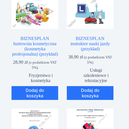
BIZNESPLAN
BIZNESPLAN
hurtownia kosmetyczna
instruktor nauki jazdy
(kosmetyka
(przykład)
profesjonalna) (przykład)
38,90
zł
(z podatkiem VAT
28,90
zł
(z podatkiem VAT
5%)
5%)
Usługi
Fryzjerstwo i
szkoleniowe i
kosmetyka
rekrutacyjne
Dodaj do
Dodaj do
koszyka
koszyka