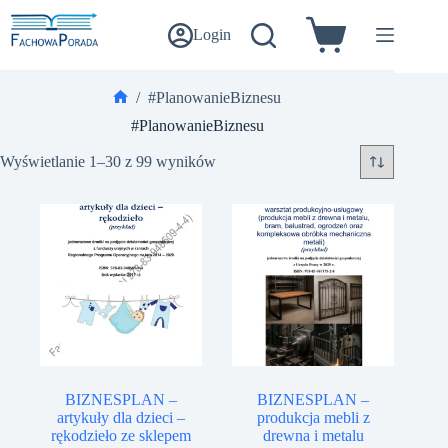
Przejdź
do
Login
Koszyk
treści
/
#PlanowanieBiznesu
Strona
#PlanowanieBiznesu
główna
Wyświetlanie 1–30 z 99 wyników
BIZNESPLAN –
BIZNESPLAN –
artykuły dla dzieci –
produkcja mebli z
rękodzieło ze sklepem
drewna i metalu