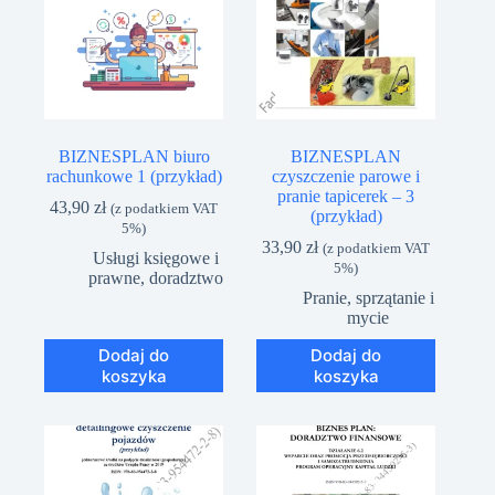
BIZNESPLAN biuro
BIZNESPLAN
rachunkowe 1 (przykład)
czyszczenie parowe i
pranie tapicerek – 3
43,90
zł
(z podatkiem VAT
(przykład)
5%)
33,90
zł
(z podatkiem VAT
Usługi księgowe i
5%)
prawne, doradztwo
Pranie, sprzątanie i
mycie
Dodaj do
Dodaj do
koszyka
koszyka