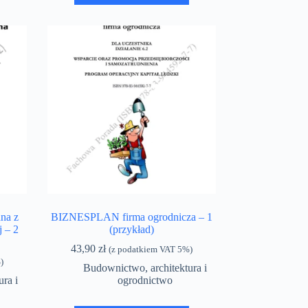
na z
BIZNESPLAN firma ogrodnicza – 1
j – 2
(przykład)
43,90
zł
(z podatkiem VAT 5%)
)
Budownictwo, architektura i
ra i
ogrodnictwo