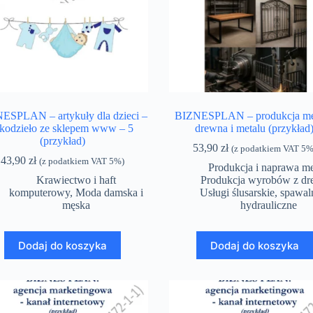
ESPLAN – artykuły dla dzieci –
BIZNESPLAN – produkcja me
ękodzieło ze sklepem www – 5
drewna i metalu (przykład
(przykład)
53,90
zł
(z podatkiem VAT 5%
43,90
zł
(z podatkiem VAT 5%)
Produkcja i naprawa me
Krawiectwo i haft
Produkcja wyrobów z d
komputerowy
,
Moda damska i
Usługi ślusarskie, spawal
męska
hydrauliczne
Dodaj do koszyka
Dodaj do koszyka