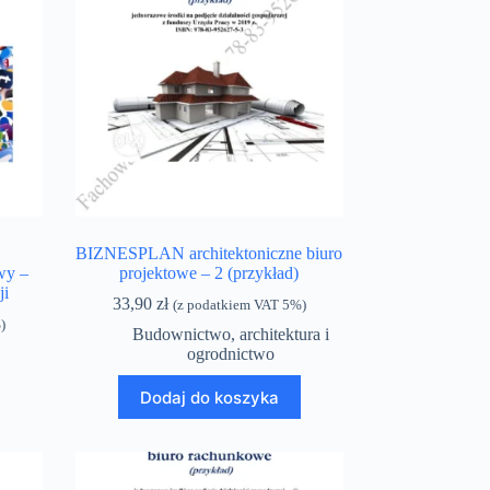
BIZNESPLAN architektoniczne biuro
wy –
projektowe – 2 (przykład)
ji
33,90
zł
(z podatkiem VAT 5%)
)
Budownictwo, architektura i
a
ogrodnictwo
Dodaj do koszyka