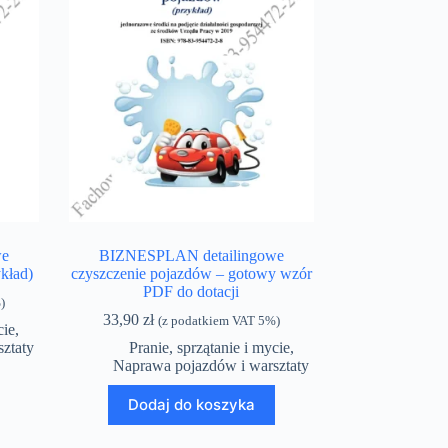
we
BIZNESPLAN detailingowe
kład)
czyszczenie pojazdów – gotowy wzór
PDF do dotacji
)
33,90
zł
(z podatkiem VAT 5%)
cie
,
ztaty
Pranie, sprzątanie i mycie
,
Naprawa pojazdów i warsztaty
Dodaj do koszyka