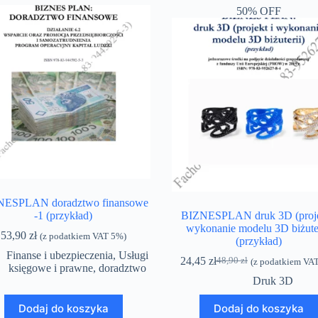
50% OFF
NESPLAN doradztwo finansowe
-1 (przykład)
BIZNESPLAN druk 3D (proje
wykonanie modelu 3D biżuter
53,90
zł
(z podatkiem VAT 5%)
(przykład)
Finanse i ubezpieczenia
,
Usługi
24,45
zł
48,90
zł
(z podatkiem VA
Pierwotna
Aktualna
księgowe i prawne, doradztwo
cena
cena
Druk 3D
wynosiła:
wynosi:
48,90 zł.
24,45 zł.
Dodaj do koszyka
Dodaj do koszyka