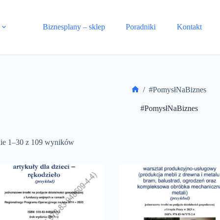
Biznesplany – sklep
Poradniki
Kontakt
/
#PomysłNaBiznes
Strona
główna
#PomysłNaBiznes
ie 1–30 z 109 wyników