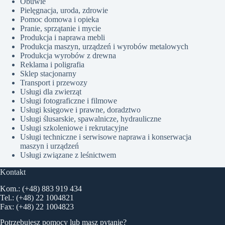
Obuwie
Pielęgnacja, uroda, zdrowie
Pomoc domowa i opieka
Pranie, sprzątanie i mycie
Produkcja i naprawa mebli
Produkcja maszyn, urządzeń i wyrobów metalowych
Produkcja wyrobów z drewna
Reklama i poligrafia
Sklep stacjonarny
Transport i przewozy
Usługi dla zwierząt
Usługi fotograficzne i filmowe
Usługi księgowe i prawne, doradztwo
Usługi ślusarskie, spawalnicze, hydrauliczne
Usługi szkoleniowe i rekrutacyjne
Usługi techniczne i serwisowe naprawa i konserwacja
maszyn i urządzeń
Usługi związane z leśnictwem
Kontakt
Kom.: (+48) 883 919 434
Tel.: (+48) 22 1004821
Fax: (+48) 22 1004823
Potrzebujesz pomocy lub masz pytanie?