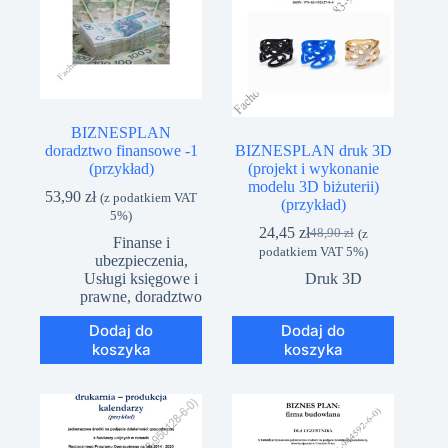
BIZNESPLAN
doradztwo finansowe -1
BIZNESPLAN druk 3D
(przykład)
(projekt i wykonanie
modelu 3D biżuterii)
53,90
zł
(z podatkiem VAT
(przykład)
5%)
24,45
zł
48,90
zł
(z
Pierwotna
Aktualna
Finanse i
podatkiem VAT 5%)
cena
cena
ubezpieczenia
,
wynosiła:
wynosi:
Usługi księgowe i
Druk 3D
48,90 zł.
24,45 zł.
prawne, doradztwo
Dodaj do
Dodaj do
koszyka
koszyka