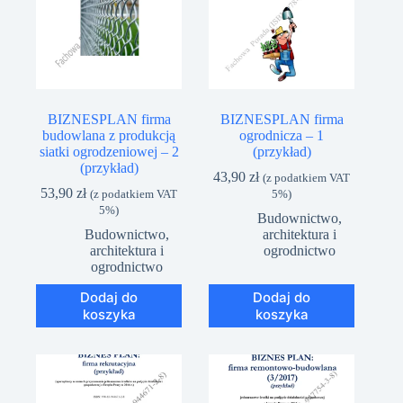
BIZNESPLAN firma
BIZNESPLAN firma
budowlana z produkcją
ogrodnicza – 1
siatki ogrodzeniowej – 2
(przykład)
(przykład)
43,90
zł
(z podatkiem VAT
53,90
zł
(z podatkiem VAT
5%)
5%)
Budownictwo,
Budownictwo,
architektura i
architektura i
ogrodnictwo
ogrodnictwo
Dodaj do
Dodaj do
koszyka
koszyka