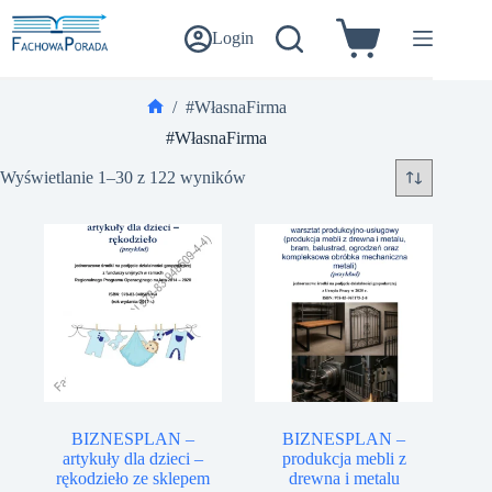
Przejdź
do
Login
Koszyk
treści
/
#WłasnaFirma
Strona
#WłasnaFirma
główna
Wyświetlanie 1–30 z 122 wyników
BIZNESPLAN –
BIZNESPLAN –
artykuły dla dzieci –
produkcja mebli z
rękodzieło ze sklepem
drewna i metalu