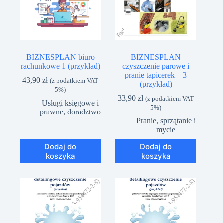
BIZNESPLAN biuro
BIZNESPLAN
rachunkowe 1 (przykład)
czyszczenie parowe i
pranie tapicerek – 3
43,90
zł
(z podatkiem VAT
(przykład)
5%)
33,90
zł
(z podatkiem VAT
Usługi księgowe i
5%)
prawne, doradztwo
Pranie, sprzątanie i
mycie
Dodaj do
Dodaj do
koszyka
koszyka