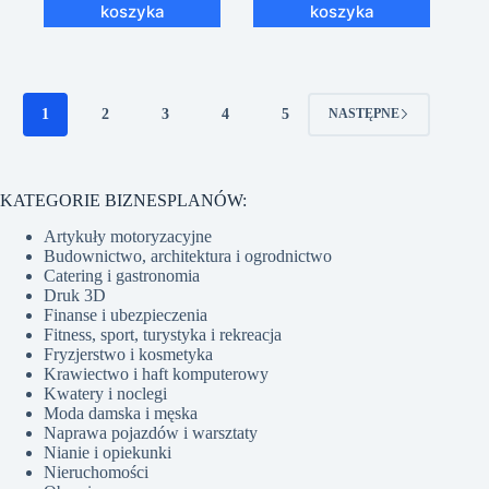
koszyka
koszyka
1
2
3
4
5
NASTĘPNE
KATEGORIE BIZNESPLANÓW:
Artykuły motoryzacyjne
Budownictwo, architektura i ogrodnictwo
Catering i gastronomia
Druk 3D
Finanse i ubezpieczenia
Fitness, sport, turystyka i rekreacja
Fryzjerstwo i kosmetyka
Krawiectwo i haft komputerowy
Kwatery i noclegi
Moda damska i męska
Naprawa pojazdów i warsztaty
Nianie i opiekunki
Nieruchomości