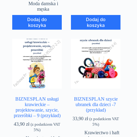
Moda damska i
męska
Dodaj do
Dodaj do
koszyka
koszyka
BIZNESPLAN usługi
BIZNESPLAN szycie
krawieckie –
ubranek dla dzieci -7
projektowanie, szycie,
(przykład)
przeróbki – 9 (przykład)
33,90
zł
(z podatkiem VAT
43,90
zł
(z podatkiem VAT
5%)
5%)
Krawiectwo i haft