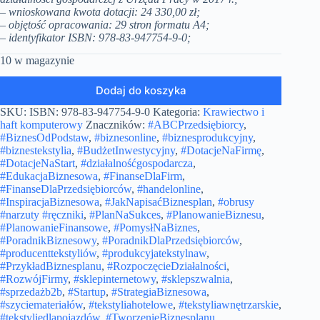
– wnioskowana kwota dotacji: 24 330,00 zł;
– objętość opracowania: 29 stron formatu A4;
–
identyfikator ISBN: 978-83-947754-9-0
;
10 w magazynie
Dodaj do koszyka
SKU:
ISBN: 978-83-947754-9-0
Kategoria:
Krawiectwo i
haft komputerowy
Znaczników:
#ABCPrzedsiębiorcy
,
#BiznesOdPodstaw
,
#biznesonline
,
#biznesprodukcyjny
,
#biznestekstylia
,
#BudżetInwestycyjny
,
#DotacjeNaFirmę
,
#DotacjeNaStart
,
#działalnośćgospodarcza
,
#EdukacjaBiznesowa
,
#FinanseDlaFirm
,
#FinanseDlaPrzedsiębiorców
,
#handelonline
,
#InspiracjaBiznesowa
,
#JakNapisaćBiznesplan
,
#obrusy
#narzuty #ręczniki
,
#PlanNaSukces
,
#PlanowanieBiznesu
,
#PlanowanieFinansowe
,
#PomysłNaBiznes
,
#PoradnikBiznesowy
,
#PoradnikDlaPrzedsiębiorców
,
#producenttekstyliów
,
#produkcyjatekstylnaw
,
#PrzykładBiznesplanu
,
#RozpoczęcieDziałalności
,
#RozwójFirmy
,
#sklepinternetowy
,
#sklepszwalnia
,
#sprzedażb2b
,
#Startup
,
#StrategiaBiznesowa
,
#szyciemateriałów
,
#tekstyliahotelowe
,
#tekstyliawnętrzarskie
,
#tekstyliedlapojazdów
,
#TworzenieBiznesplanu
,