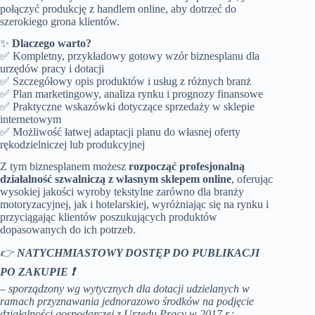
połączyć produkcję z handlem online, aby dotrzeć do
szerokiego grona klientów.
✨
Dlaczego warto?
✅ Kompletny, przykładowy gotowy wzór biznesplanu dla
urzędów pracy i dotacji
✅ Szczegółowy opis produktów i usług z różnych branż
✅ Plan marketingowy, analiza rynku i prognozy finansowe
✅ Praktyczne wskazówki dotyczące sprzedaży w sklepie
internetowym
✅ Możliwość łatwej adaptacji planu do własnej oferty
rękodzielniczej lub produkcyjnej
Z tym biznesplanem możesz
rozpocząć profesjonalną
działalność szwalniczą z własnym sklepem online
, oferując
wysokiej jakości wyroby tekstylne zarówno dla branży
motoryzacyjnej, jak i hotelarskiej, wyróżniając się na rynku i
przyciągając klientów poszukujących produktów
dopasowanych do ich potrzeb.
👉
NATYCHMIASTOWY DOSTĘP DO PUBLIKACJI
PO ZAKUPIE ❗
– sporządzony wg wytycznych dla dotacji udzielanych w
ramach przyznawania jednorazowo środków na podjęcie
działalności gospodarczej z Urzędu Pracy w 2017 r.;