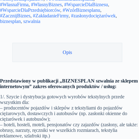
#WłasnaFirma
,
#WłasnyBiznes
,
#WsparcieDlaBiznesu
,
#WsparcieDlaPrzedsiębiorców
,
#WzórBiznesplanu
,
#ZacznijBiznes
,
#ZakładanieFirmy
,
#zasłonydociężarówek
,
biznesplan
,
szwalnia
Opis
Przedstawiony w publikacji „BIZNESPLAN szwalnia ze sklepem
internetowym” zakres oferowanych produktów / usług:
1/. Szycie i dystrybucja gotowych wyrobów tekstylnych przede
wszystkim dla:
– producentów pojazdów i sklepów z tekstyliami do pojazdów
ciężarowych, dostawczych i autobusów (np. zasłonki okienne do
ciężarówek i autobusów);
– hoteli, hosteli, moteli, pensjonatów czy zajazdów (zasłony, ale także:
obrusy, narzuty, ręczniki we wszelkich rozmiarach, tekstylia
reklamowe, szlafroki itp.)