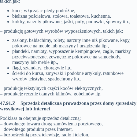
takich jak:
koce, włączając pledy podróżne,
bielizna pościelowa, stołowa, toaletowa, kuchenna,
kołdry, narzuty pikowane, jaśki, pufy, poduszki, śpiwory itp.,
– produkcję gotowych wyrobów wyposażeniowych, takich jak:
zasłony, baldachimy, rolety, narzuty inne niż pikowane, kapy,
pokrowce na meble lub maszyny i urządzenia itp.,
plandeki, namioty, wyposażenie kempingowe, żagle, markizy
przeciwsłoneczne, zewnętrzne pokrowce na samochody,
maszyny lub meble itp.,
flagi, sztandary, chorągwie itp.,
ścierki do kurzu, zmywaki i podobne artykuły, ratunkowe
wyroby tekstylne, spadochrony itp.,
– produkcję tekstylnych części koców elektrycznych,
– produkcję ręcznie tkanych kilimów, gobelinów itp.
47.91.Z – Sprzedaż detaliczna prowadzona przez domy sprzedaży
wysyłkowej lub Internet
Podklasa ta obejmuje sprzedaż detaliczną:
– dowolnego towaru drogą zamówienia pocztowego,
– dowolnego produktu przez Internet,
– bezpośrednią przez telewizję, radio i telefon,