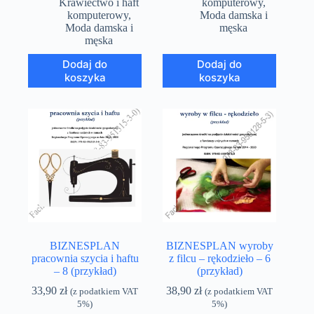
Krawiectwo i haft
komputerowy
,
komputerowy
,
Moda damska i
Moda damska i
męska
męska
Dodaj do
Dodaj do
koszyka
koszyka
BIZNESPLAN
BIZNESPLAN wyroby
pracownia szycia i haftu
z filcu – rękodzieło – 6
– 8 (przykład)
(przykład)
33,90
zł
38,90
zł
(z podatkiem VAT
(z podatkiem VAT
5%)
5%)