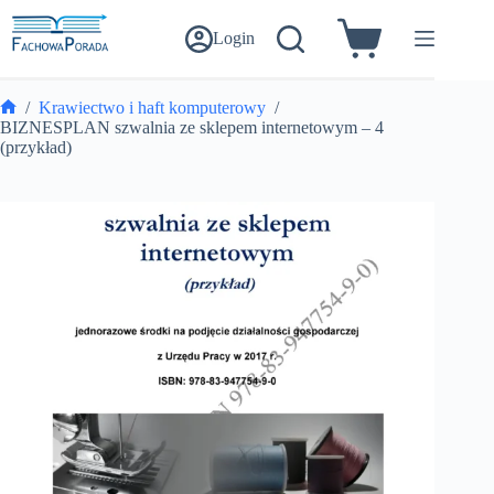
Przejdź
do
Login
Koszyk
treści
/
Krawiectwo i haft komputerowy
/
Strona
BIZNESPLAN szwalnia ze sklepem internetowym – 4
główna
(przykład)