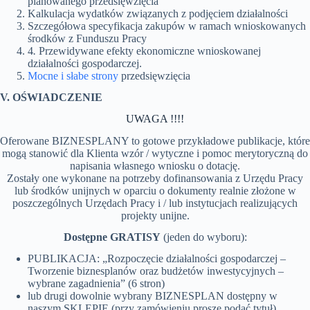
planowanego przedsięwzięcia
Kalkulacja wydatków związanych z podjęciem działalności
Szczegółowa specyfikacja zakupów w ramach wnioskowanych
środków z Funduszu Pracy
4
.
Przewidywane efekty ekonomiczne wnioskowanej
działalności gospodarczej.
Mocne i słabe strony
przedsięwzięcia
V. OŚWIADCZENIE
UWAGA !!!!
Oferowane BIZNESPLANY to gotowe przykładowe publikacje, które
mogą stanowić dla Klienta wzór / wytyczne i pomoc merytoryczną do
napisania własnego wniosku o dotację.
Zostały one wykonane na potrzeby dofinansowania z Urzędu Pracy
lub środków unijnych w oparciu o dokumenty realnie złożone w
poszczególnych Urzędach Pracy i / lub instytucjach realizujących
projekty unijne.
Dostępne GRATISY
(jeden do wyboru):
PUBLIKACJA: „Rozpoczęcie działalności gospodarczej –
Tworzenie biznesplanów oraz budżetów inwestycyjnych –
wybrane zagadnienia” (6 stron)
lub drugi dowolnie wybrany BIZNESPLAN dostępny w
naszym SKLEPIE (przy zamówieniu proszę podać tytuł)