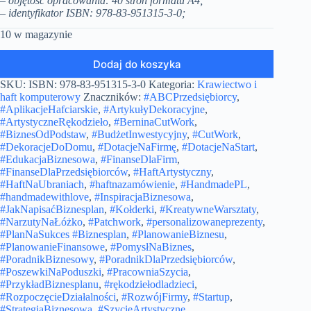
– objętość opracowania: 40 stron formatu A4;
–
identyfikator ISBN:
978-83-951315-3-0;
10 w magazynie
Dodaj do koszyka
SKU:
ISBN: 978-83-951315-3-0
Kategoria:
Krawiectwo i
haft komputerowy
Znaczników:
#ABCPrzedsiębiorcy
,
#AplikacjeHafciarskie
,
#ArtykułyDekoracyjne
,
#ArtystyczneRękodzieło
,
#BerninaCutWork
,
#BiznesOdPodstaw
,
#BudżetInwestycyjny
,
#CutWork
,
#DekoracjeDoDomu
,
#DotacjeNaFirmę
,
#DotacjeNaStart
,
#EdukacjaBiznesowa
,
#FinanseDlaFirm
,
#FinanseDlaPrzedsiębiorców
,
#HaftArtystyczny
,
#HaftNaUbraniach
,
#haftnazamówienie
,
#HandmadePL
,
#handmadewithlove
,
#InspiracjaBiznesowa
,
#JakNapisaćBiznesplan
,
#Kołderki
,
#KreatywneWarsztaty
,
#NarzutyNaŁóżko
,
#Patchwork
,
#personalizowaneprezenty
,
#PlanNaSukces #Biznesplan
,
#PlanowanieBiznesu
,
#PlanowanieFinansowe
,
#PomysłNaBiznes
,
#PoradnikBiznesowy
,
#PoradnikDlaPrzedsiębiorców
,
#PoszewkiNaPoduszki
,
#PracowniaSzycia
,
#PrzykładBiznesplanu
,
#rękodziełodladzieci
,
#RozpoczęcieDziałalności
,
#RozwójFirmy
,
#Startup
,
#StrategiaBiznesowa
,
#SzycieArtystyczne
,