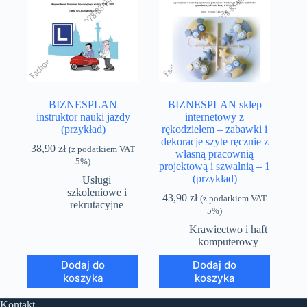
BIZNESPLAN
BIZNESPLAN sklep
instruktor nauki jazdy
internetowy z
(przykład)
rękodziełem – zabawki i
dekoracje szyte ręcznie z
38,90
zł
(z podatkiem VAT
własną pracownią
5%)
projektową i szwalnią – 1
(przykład)
Usługi
szkoleniowe i
43,90
zł
(z podatkiem VAT
rekrutacyjne
5%)
Krawiectwo i haft
komputerowy
Dodaj do
Dodaj do
koszyka
koszyka
Kontakt