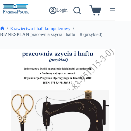
Przejdź
do
Login
Koszyk
treści
/
Krawiectwo i haft komputerowy
/
Strona
BIZNESPLAN pracownia szycia i haftu – 8 (przykład)
główna