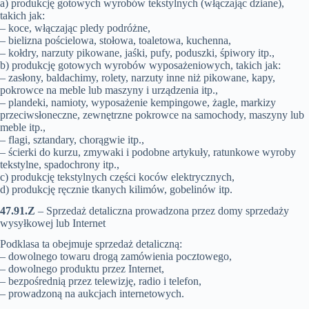
a) produkcję gotowych wyrobów tekstylnych (włączając dziane),
takich jak:
– koce, włączając pledy podróżne,
– bielizna pościelowa, stołowa, toaletowa, kuchenna,
– kołdry, narzuty pikowane, jaśki, pufy, poduszki, śpiwory itp.,
b) produkcję gotowych wyrobów wyposażeniowych, takich jak:
– zasłony, baldachimy, rolety, narzuty inne niż pikowane, kapy,
pokrowce na meble lub maszyny i urządzenia itp.,
– plandeki, namioty, wyposażenie kempingowe, żagle, markizy
przeciwsłoneczne, zewnętrzne pokrowce na samochody, maszyny lub
meble itp.,
– flagi, sztandary, chorągwie itp.,
– ścierki do kurzu, zmywaki i podobne artykuły, ratunkowe wyroby
tekstylne, spadochrony itp.,
c) produkcję tekstylnych części koców elektrycznych,
d) produkcję ręcznie tkanych kilimów, gobelinów itp.
47.91.Z
– Sprzedaż detaliczna prowadzona przez domy sprzedaży
wysyłkowej lub Internet
Podklasa ta obejmuje sprzedaż detaliczną:
– dowolnego towaru drogą zamówienia pocztowego,
– dowolnego produktu przez Internet,
– bezpośrednią przez telewizję, radio i telefon,
– prowadzoną na aukcjach internetowych.