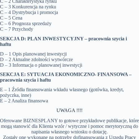
C – 2 Charakterystyka rynku
C – 3 Konkurencja na rynku
C – 4 Dystrybucja i promocja
C – 5 Cena
C – 6 Prognoza sprzedaży
C – 7 Przychody
SEKCJA D: PLAN INWESTYCYJNY –
pracownia szycia i
haftu
D – 1 Opis planowanej inwestycji
D – 2 Aktualne zdolności wytwórcze
D – 3 Informacja o planowanej inwestycji
SEKCJA E: SYTUACJA EKONOMICZNO- FINANSOWA –
pracownia szycia i haftu
E – 1 Źródła finansowania wkładu własnego (gotówka, kredyt,
pożyczka, inne)
E – 2 Analiza finansowa
UWAGA !!!!
Oferowane BIZNESPLANY to gotowe przykładowe publikacje, które
mogą stanowić dla Klienta wzór / wytyczne i pomoc merytoryczną do
napisania własnego wniosku o dotację.
Zostały one wykonane na potrzeby dofinansowania z Urzędu Pracy