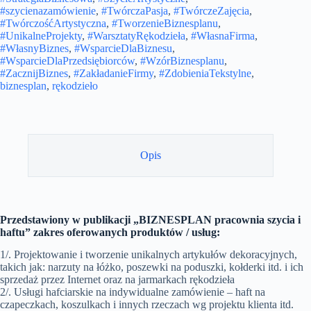
#szycienazamówienie
,
#TwórczaPasja
,
#TwórczeZajęcia
,
#TwórczośćArtystyczna
,
#TworzenieBiznesplanu
,
#UnikalneProjekty
,
#WarsztatyRękodzieła
,
#WłasnaFirma
,
#WłasnyBiznes
,
#WsparcieDlaBiznesu
,
#WsparcieDlaPrzedsiębiorców
,
#WzórBiznesplanu
,
#ZacznijBiznes
,
#ZakładanieFirmy
,
#ZdobieniaTekstylne
,
biznesplan
,
rękodzieło
Opis
Przedstawiony w publikacji „BIZNESPLAN pracownia szycia i
haftu” zakres oferowanych produktów / usług:
1/. Projektowanie i tworzenie unikalnych artykułów dekoracyjnych,
takich jak: narzuty na łóżko, poszewki na poduszki, kołderki itd. i ich
sprzedaż przez Internet oraz na jarmarkach rękodzieła
2/. Usługi hafciarskie na indywidualne zamówienie – haft na
czapeczkach, koszulkach i innych rzeczach wg projektu klienta itd.