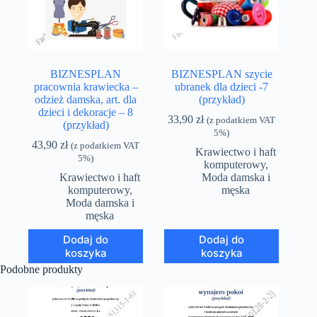
BIZNESPLAN
BIZNESPLAN szycie
pracownia krawiecka –
ubranek dla dzieci -7
odzież damska, art. dla
(przykład)
dzieci i dekoracje – 8
33,90
zł
(z podatkiem VAT
(przykład)
5%)
43,90
zł
(z podatkiem VAT
Krawiectwo i haft
5%)
komputerowy
,
Krawiectwo i haft
Moda damska i
komputerowy
,
męska
Moda damska i
męska
Dodaj do
Dodaj do
koszyka
koszyka
Podobne produkty