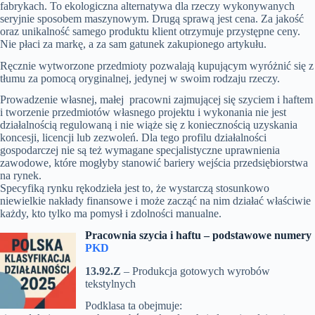
fabrykach. To ekologiczna alternatywa dla rzeczy wykonywanych
seryjnie sposobem maszynowym. Drugą sprawą jest cena. Za jakość
oraz unikalność samego produktu klient otrzymuje przystępne ceny.
Nie płaci za markę, a za sam gatunek zakupionego artykułu.
Ręcznie wytworzone przedmioty pozwalają kupującym wyróżnić się z
tłumu za pomocą oryginalnej, jedynej w swoim rodzaju rzeczy.
Prowadzenie własnej, małej pracowni zajmującej się szyciem i haftem
i tworzenie przedmiotów własnego projektu i wykonania nie jest
działalnością regulowaną i nie wiąże się z koniecznością uzyskania
koncesji, licencji lub zezwoleń. Dla tego profilu działalności
gospodarczej nie są też wymagane specjalistyczne uprawnienia
zawodowe, które mogłyby stanowić bariery wejścia przedsiębiorstwa
na rynek.
Specyfiką rynku rękodzieła jest to, że wystarczą stosunkowo
niewielkie nakłady finansowe i może zacząć na nim działać właściwie
każdy, kto tylko ma pomysł i zdolności manualne.
Pracownia szycia i haftu – p
odstawowe numery
PKD
13.92.Z
– Produkcja gotowych wyrobów
tekstylnych
Podklasa ta obejmuje: