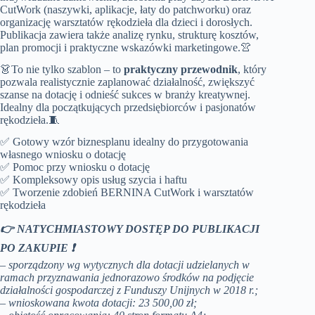
CutWork (naszywki, aplikacje, łaty do patchworku) oraz
organizację warsztatów rękodzieła dla dzieci i dorosłych.
Publikacja zawiera także analizę rynku, strukturę kosztów,
plan promocji i praktyczne wskazówki marketingowe.👚
👗To nie tylko szablon – to
praktyczny przewodnik
, który
pozwala realistycznie zaplanować działalność, zwiększyć
szanse na dotację i odnieść sukces w branży kreatywnej.
Idealny dla początkujących przedsiębiorców i pasjonatów
rękodzieła.🧵
✅ Gotowy wzór biznesplanu idealny do przygotowania
własnego wniosku o dotację
✅ Pomoc przy wniosku o dotację
✅ Kompleksowy opis usług szycia i haftu
✅ Tworzenie zdobień BERNINA CutWork i warsztatów
rękodzieła
👉 NATYCHMIASTOWY DOSTĘP DO PUBLIKACJI
PO ZAKUPIE ❗
– sporządzony wg wytycznych dla dotacji udzielanych
w
ramach przyznawania jednorazowo środków na podjęcie
działalności gospodarczej z Funduszy Unijnych w
2018 r.;
– wnioskowana kwota dotacji: 23 500,00 zł;