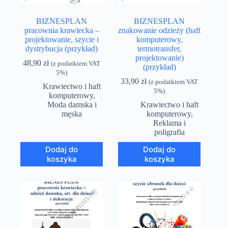
BIZNESPLAN
BIZNESPLAN
pracownia krawiecka –
znakowanie odzieży (haft
projektowanie, szycie i
komputerowy,
dystrybucja (przykład)
termotransfer,
projektowanie)
48,90
zł
(z podatkiem VAT
(przykład)
5%)
33,90
zł
(z podatkiem VAT
Krawiectwo i haft
5%)
komputerowy
,
Moda damska i
Krawiectwo i haft
męska
komputerowy
,
Reklama i
poligrafia
Dodaj do
Dodaj do
koszyka
koszyka