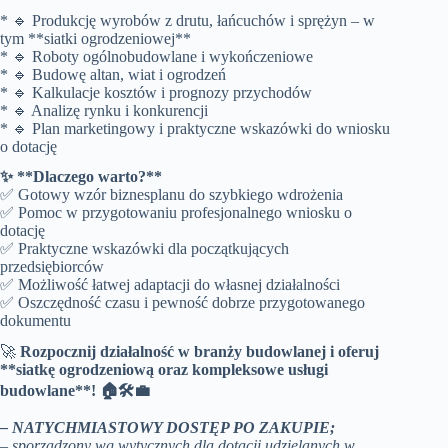
* 🔹 Produkcję wyrobów z drutu, łańcuchów i sprężyn – w
tym **siatki ogrodzeniowej**
* 🔹 Roboty ogólnobudowlane i wykończeniowe
* 🔹 Budowę altan, wiat i ogrodzeń
* 🔹 Kalkulacje kosztów i prognozy przychodów
* 🔹 Analizę rynku i konkurencji
* 🔹 Plan marketingowy i praktyczne wskazówki do wniosku
o dotację
✨ **Dlaczego warto?**
✅ Gotowy wzór biznesplanu do szybkiego wdrożenia
✅ Pomoc w przygotowaniu profesjonalnego wniosku o
dotację
✅ Praktyczne wskazówki dla początkujących
przedsiębiorców
✅ Możliwość łatwej adaptacji do własnej działalności
✅ Oszczędność czasu i pewność dobrze przygotowanego
dokumentu
🚀
Rozpocznij działalność w branży budowlanej i oferuj
**siatkę ogrodzeniową oraz kompleksowe usługi
budowlane**! 🏠🛠️💼
– NATYCHMIASTOWY DOSTĘP PO ZAKUPIE;
– sporządzony wg wytycznych dla dotacji udzielanych w