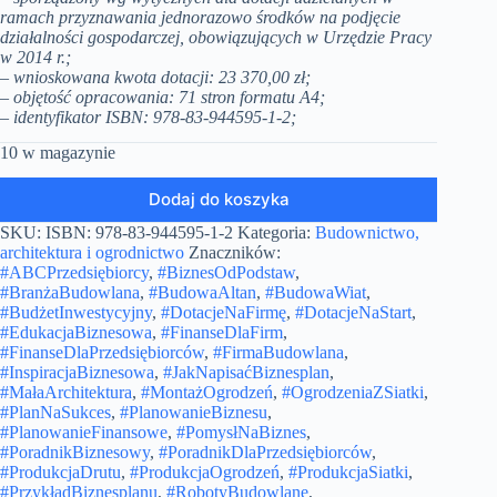
ramach przyznawania jednorazowo środków na podjęcie
działalności gospodarczej, obowiązujących w Urzędzie Pracy
w 2014 r.;
– wnioskowana kwota dotacji: 23 370,00 zł;
– objętość opracowania: 71 stron formatu A4;
– identyfikator ISBN: 978-83-944595-1-2;
10 w magazynie
Dodaj do koszyka
SKU:
ISBN: 978-83-944595-1-2
Kategoria:
Budownictwo,
architektura i ogrodnictwo
Znaczników:
#ABCPrzedsiębiorcy
,
#BiznesOdPodstaw
,
#BranżaBudowlana
,
#BudowaAltan
,
#BudowaWiat
,
#BudżetInwestycyjny
,
#DotacjeNaFirmę
,
#DotacjeNaStart
,
#EdukacjaBiznesowa
,
#FinanseDlaFirm
,
#FinanseDlaPrzedsiębiorców
,
#FirmaBudowlana
,
#InspiracjaBiznesowa
,
#JakNapisaćBiznesplan
,
#MałaArchitektura
,
#MontażOgrodzeń
,
#OgrodzeniaZSiatki
,
#PlanNaSukces
,
#PlanowanieBiznesu
,
#PlanowanieFinansowe
,
#PomysłNaBiznes
,
#PoradnikBiznesowy
,
#PoradnikDlaPrzedsiębiorców
,
#ProdukcjaDrutu
,
#ProdukcjaOgrodzeń
,
#ProdukcjaSiatki
,
#PrzykładBiznesplanu
,
#RobotyBudowlane
,