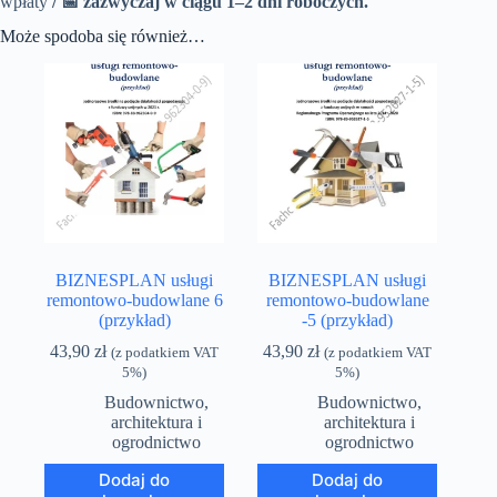
wpłaty
/
📅 zazwyczaj w ciągu 1–2 dni roboczych.
Może spodoba się również…
BIZNESPLAN usługi
BIZNESPLAN usługi
remontowo-budowlane 6
remontowo-budowlane
(przykład)
-5 (przykład)
43,90
zł
43,90
zł
(z podatkiem VAT
(z podatkiem VAT
5%)
5%)
Budownictwo,
Budownictwo,
architektura i
architektura i
ogrodnictwo
ogrodnictwo
Dodaj do
Dodaj do