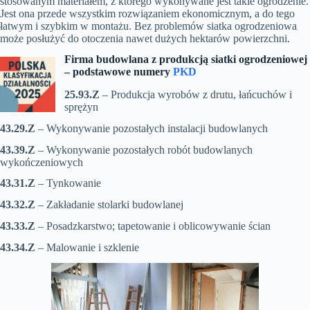
stosowanym materiałem, z którego wykonywane jest takie ogrodzenie.
Jest ona przede wszystkim rozwiązaniem ekonomicznym, a do tego
łatwym i szybkim w montażu. Bez problemów siatka ogrodzeniowa
może posłużyć do otoczenia nawet dużych hektarów powierzchni.
Firma budowlana z produkcją siatki ogrodzeniowej
– p
odstawowe numery
PKD
25.93.Z
– Produkcja wyrobów z drutu, łańcuchów i
sprężyn
43.29.Z
– Wykonywanie pozostałych instalacji budowlanych
43.39.Z
– Wykonywanie pozostałych robót budowlanych
wykończeniowych
43.31.Z
– Tynkowanie
43.32.Z
– Zakładanie stolarki budowlanej
43.33.Z
– Posadzkarstwo; tapetowanie i oblicowywanie ścian
43.34.Z
– Malowanie i szklenie