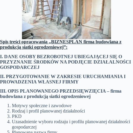
Spis treści opracowania „BIZNESPLAN firma budowlana z
produkcją siatki ogrodzeniowej”:
I. DANE OSOBY BEZROBOTNEJ UBIEGAJĄCEJ SIĘ O
PRZYZNANIE ŚRODKÓW NA PODJĘCIE DZIAŁALNOŚCI
GOSPODARCZEJ
II. PRZYGOTOWANIE W ZAKRESIE URUCHAMIANIA I
PROWADZENIA WŁASNEJ FIRMY
III. OPIS PLANOWANEGO PRZEDSIĘWZIĘCIA –
firma
budowlana z produkcją siatki ogrodzeniowej
Motywy społeczne i zawodowe
Rodzaj i profil planowanej działalności
PKD
Uzasadnienie wyboru rodzaju i profilu planowanej działalności
gospodarczej
Planowana nazwa firmy