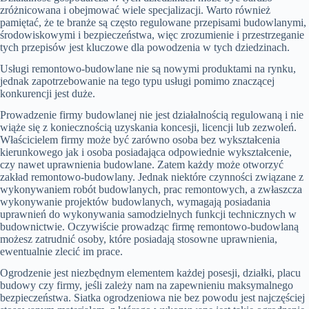
zróżnicowana i obejmować wiele specjalizacji. Warto również
pamiętać, że te branże są często regulowane przepisami budowlanymi,
środowiskowymi i bezpieczeństwa, więc zrozumienie i przestrzeganie
tych przepisów jest kluczowe dla powodzenia w tych dziedzinach.
Usługi remontowo-budowlane nie są nowymi produktami na rynku,
jednak zapotrzebowanie na tego typu usługi pomimo znaczącej
konkurencji jest duże.
Prowadzenie firmy budowlanej nie jest działalnością regulowaną i nie
wiąże się z koniecznością uzyskania koncesji, licencji lub zezwoleń.
Właścicielem firmy może być zarówno osoba bez wykształcenia
kierunkowego jak i osoba posiadająca odpowiednie wykształcenie,
czy nawet uprawnienia budowlane. Zatem każdy może otworzyć
zakład remontowo-budowlany. Jednak niektóre czynności związane z
wykonywaniem robót budowlanych, prac remontowych, a zwłaszcza
wykonywanie projektów budowlanych, wymagają posiadania
uprawnień do wykonywania samodzielnych funkcji technicznych w
budownictwie. Oczywiście prowadząc firmę remontowo-budowlaną
możesz zatrudnić osoby, które posiadają stosowne uprawnienia,
ewentualnie zlecić im prace.
Ogrodzenie jest niezbędnym elementem każdej posesji, działki, placu
budowy czy firmy, jeśli zależy nam na zapewnieniu maksymalnego
bezpieczeństwa. Siatka ogrodzeniowa nie bez powodu jest najczęściej