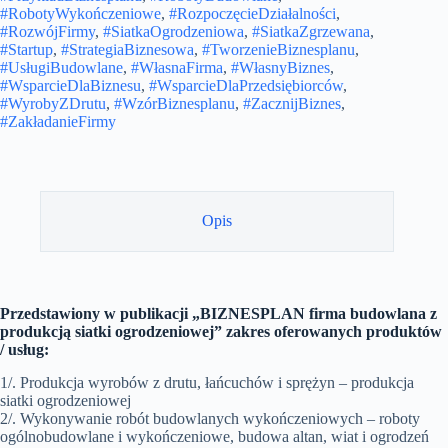
#RobotyWykończeniowe
,
#RozpoczęcieDziałalności
,
#RozwójFirmy
,
#SiatkaOgrodzeniowa
,
#SiatkaZgrzewana
,
#Startup
,
#StrategiaBiznesowa
,
#TworzenieBiznesplanu
,
#UsługiBudowlane
,
#WłasnaFirma
,
#WłasnyBiznes
,
#WsparcieDlaBiznesu
,
#WsparcieDlaPrzedsiębiorców
,
#WyrobyZDrutu
,
#WzórBiznesplanu
,
#ZacznijBiznes
,
#ZakładanieFirmy
Opis
Przedstawiony w publikacji „BIZNESPLAN firma budowlana z
produkcją siatki ogrodzeniowej” zakres oferowanych produktów
/ usług:
1/. Produkcja wyrobów z drutu, łańcuchów i sprężyn – produkcja
siatki ogrodzeniowej
2/. Wykonywanie robót budowlanych wykończeniowych – roboty
ogólnobudowlane i wykończeniowe, budowa altan, wiat i ogrodzeń