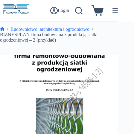
Przejdź
do
Login
Koszyk
treści
/
Budownictwo, architektura i ogrodnictwo
/
Strona
BIZNESPLAN firma budowlana z produkcją siatki
główna
ogrodzeniowej – 2 (przykład)